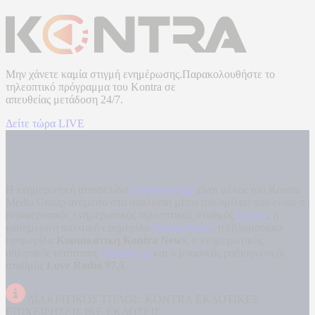
Μην χάνετε καμία στιγμή ενημέρωσης.Παρακολουθήστε το
τηλεοπτικό πρόγραμμα του
Kontra
σε
απευθείας μετάδοση
24/7.
Δείτε τώρα LIVE
Η ενημερωτική ιστοσελίδα
kontranews.gr
είναι μέλος του Kontra
Media Group ανάμεσα στα υπόλοιπα μέσα του ομίλου που είναι: ο
περιφερειακός ενημερωτικός τηλεοπτικός σταθμός
Kontra
, η
καθημερινή πολιτική εφημερίδα
Kontra News
, η εβδομαδιαία
εφημερίδα
Κυριακάτικη Kontra News
, ο ενημερωτικός
αθλητικός ιστότοπος
Filathlos.gr
και ο μουσικός ραδιοφωνικός
σταθμός
Love Radio 97,5
.
ΔΙΑΚΡΙΤΙΚΟΣ ΤΙΤΛΟΣ: KONTRA ΕΚΔΟΤΙΚΕΣ
ΕΠΙΧΕΙΡΗΣΕΙΣ ΙΚΕ ΕΚΔΟΣΕΙΣ