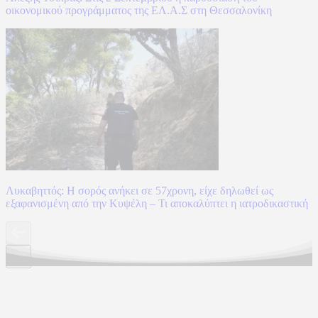
οικονομικού προγράμματος της ΕΛ.Α.Σ στη Θεσσαλονίκη
Λυκαβηττός: Η σορός ανήκει σε 57χρονη, είχε δηλωθεί ως
εξαφανισμένη από την Κυψέλη – Τι αποκαλύπτει η ιατροδικαστική