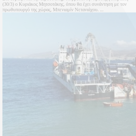
(30/3) ο Κυριάκος Μητσοτάκης, όπου θα έχει συνάντηση με τον
πρωθυπουργό της χώρας, Μπενιαμίν Νετανιάχου. ...