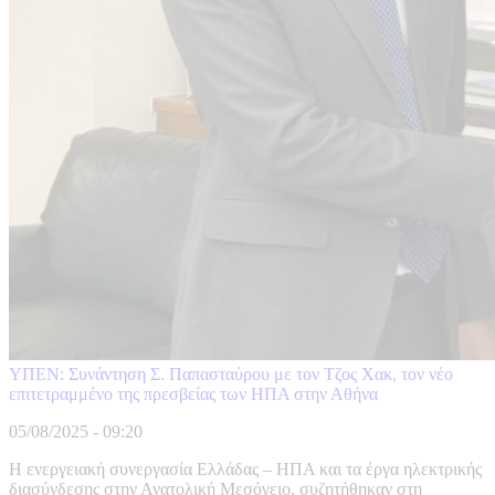
ΥΠΕΝ: Συνάντηση Σ. Παπασταύρου με τον Τζος Χακ, τον νέο
επιτετραμμένο της πρεσβείας των ΗΠΑ στην Αθήνα
05/08/2025 - 09:20
Η ενεργειακή συνεργασία Ελλάδας – ΗΠΑ και τα έργα ηλεκτρικής
διασύνδεσης στην Ανατολική Μεσόγειο, συζητήθηκαν στη