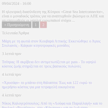
09/04/2024 - 16:00
Η ηλεκτρική διασύνδεση της Κύπρου «Great Sea Interconnector»,
είναι ο μοναδικός τρόπος για να αναπτυχθούν βιώσιμα οι ΑΠΕ και
να επιτευχθούν οι υψηλοί ευρωπαϊκοί στόχοι ...
« Προηγούμενη
1
2
Τελευταία Άρθρα
Μάχη με τη φωτιά στον Κουβαρά Αττικής: Εκκενώθηκε ο Άγιος
Στυλιανός - Κάηκαν κτηνοτροφικές μονάδες
3 λεπτά πριν
Τσίπρας: Η ακρίβεια δεν αντιμετωπίζεται με pass - Το υψηλό
κόστος ζωής στηρίζεται σε τρεις βασικούς πυλώνες
4 λεπτά πριν
«Χρυσάφι» το μπάνιο στη θάλασσα: Έως και 122 ευρώ το
ημερήσιο κόστος για μια τετραμελή οικογένεια
4 λεπτά πριν
Νίκος Καλογερόπουλος: Από τη «Λούφα και Παραλλαγή» και το
θρυλικό «Ρεμπέτικο», στο «Κάμπινγκ» και τη ζωή στην