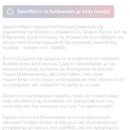
Προσθέστε το kontranews.gr στην Google
Δημοσιεύθηκαν σήμερα στην Επίσημη Εφημερίδα της
Δημοκρατίας της Κύπρου οι αποφάσεις υπ. Αριθμό 302 και 303 της
Ρυθμιστικής Αρχής Ενέργειας της Κύπρου για τη μεταβίβαση των
αδειών ιδιοκτήτη και διαχειριστή της ηλεκτρικής διασύνδεσης
Ελλάδας – Κύπρου στον ΑΔΜΗΕ.
Η εξέλιξη έρχεται μία ημέρα μετά τη συνάντηση του υπουργού
Περιβάλλοντος και Ενέργειας Σταύρου Παπασταύρου με τον
υπουργό Ενέργειας, Εμπορίου και Βιομηχανίας της Κύπρου,
Γιώργο Παπαναστασίου, χθες στην Αθήνα, στην οποία
συμφωνήθηκε οι δύο χώρες να προχωρήσουν στην επίλυση όλων
των ζητημάτων που εκκρεμούν σε σχέση με το έργο.
Πρόκειται όπως αναφέρουν αρμόδιες πηγές για το πρώτο βήμα
στην κατεύθυνση της υλοποίησης των συμφωνηθέντων στη
συνάντηση των δύο υπουργών που έγινε “σε άριστο κλίμα”.
Σημειώνεται ότι ο κ.Παπασταύρου μιλώντας σήμερα στον
τηλεοπτικό σταθμό Action 24 ανήγγειλε την ολοκλήρωση της
μεταβίβασης των αδειών στον ΑΔΜΗΕ, από τον προηγούμενο