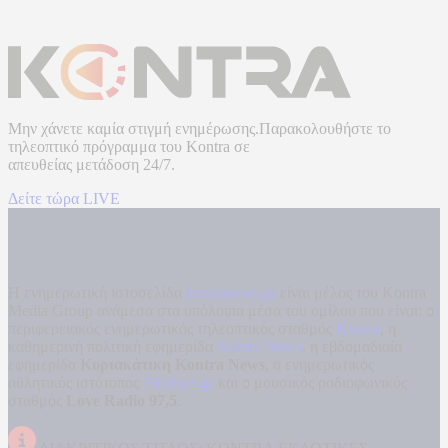
Μην χάνετε καμία στιγμή ενημέρωσης.Παρακολουθήστε το
τηλεοπτικό πρόγραμμα του
Kontra
σε
απευθείας μετάδοση
24/7.
Δείτε τώρα LIVE
Η ενημερωτική ιστοσελίδα
kontranews.gr
είναι μέλος του Kontra
Media Group ανάμεσα στα υπόλοιπα μέσα του ομίλου που είναι: ο
περιφερειακός ενημερωτικός τηλεοπτικός σταθμός
Kontra
, η
καθημερινή πολιτική εφημερίδα
Kontra News
, η εβδομαδιαία
εφημερίδα
Κυριακάτικη Kontra News
, ο ενημερωτικός
αθλητικός ιστότοπος
Filathlos.gr
και ο μουσικός ραδιοφωνικός
σταθμός
Love Radio 97,5
.