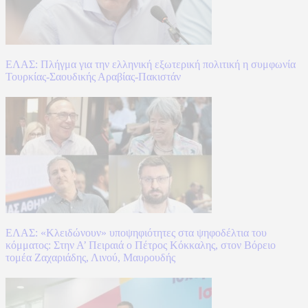
ΕΛΑΣ: Πλήγμα για την ελληνική εξωτερική πολιτική η συμφωνία
Τουρκίας-Σαουδικής Αραβίας-Πακιστάν
ΕΛΑΣ: «Κλειδώνουν» υποψηφιότητες στα ψηφοδέλτια του
κόμματος: Στην Α’ Πειραιά ο Πέτρος Κόκκαλης, στον Βόρειο
τομέα Ζαχαριάδης, Λινού, Μαυρουδής