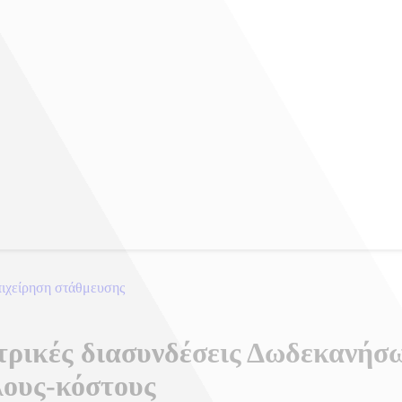
πιχείρηση στάθμευσης
ρικές διασυνδέσεις Δωδεκανήσων
λους-κόστους