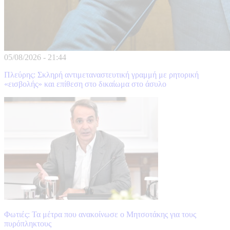
05/08/2026
-
21:44
Πλεύρης: Σκληρή αντιμεταναστευτική γραμμή με ρητορική
«εισβολής» και επίθεση στο δικαίωμα στο άσυλο
Φωτιές: Τα μέτρα που ανακοίνωσε ο Μητσοτάκης για τους
πυρόπληκτους