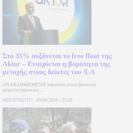
Στο 35% αυξάνεται το free float της
Aktor – Ενισχύεται η βαρύτητα της
μετοχής στους δείκτες του Χ.Α
ΑΝΑΒΑΘΜΙΣΜΕΝΗ παρουσία στους βασικούς
χρηματιστηριακούς ...
ΜΠΟΥΡΛΟΤΟ
-
05/08/2026
-
21:26