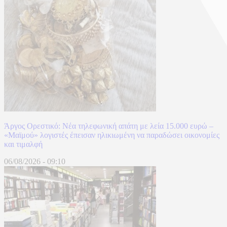
Άργος Ορεστικό: Νέα τηλεφωνική απάτη με λεία 15.000 ευρώ –
«Μαϊμού» λογιστές έπεισαν ηλικιωμένη να παραδώσει οικονομίες
και τιμαλφή
06/08/2026
-
09:10