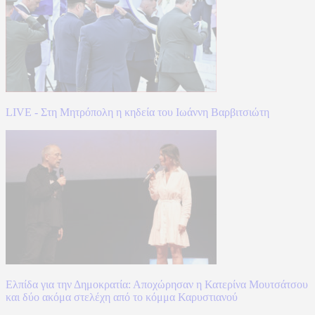
LIVE - Στη Μητρόπολη η κηδεία του Ιωάννη Βαρβιτσιώτη
Ελπίδα για την Δημοκρατία: Αποχώρησαν η Κατερίνα Μουτσάτσου
και δύο ακόμα στελέχη από το κόμμα Καρυστιανού