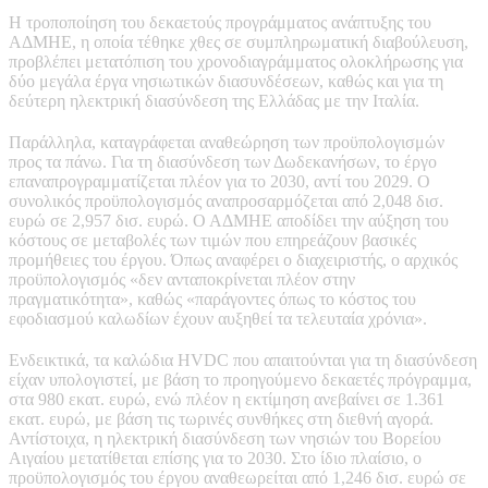
Η τροποποίηση του δεκαετούς προγράμματος ανάπτυξης του
ΑΔΜΗΕ, η οποία τέθηκε χθες σε συμπληρωματική διαβούλευση,
προβλέπει μετατόπιση του χρονοδιαγράμματος ολοκλήρωσης για
δύο μεγάλα έργα νησιωτικών διασυνδέσεων, καθώς και για τη
δεύτερη ηλεκτρική διασύνδεση της Ελλάδας με την Ιταλία.
Παράλληλα, καταγράφεται αναθεώρηση των προϋπολογισμών
προς τα πάνω. Για τη διασύνδεση των Δωδεκανήσων, το έργο
επαναπρογραμματίζεται πλέον για το 2030, αντί του 2029. Ο
συνολικός προϋπολογισμός αναπροσαρμόζεται από 2,048 δισ.
ευρώ σε 2,957 δισ. ευρώ. Ο ΑΔΜΗΕ αποδίδει την αύξηση του
κόστους σε μεταβολές των τιμών που επηρεάζουν βασικές
προμήθειες του έργου. Όπως αναφέρει ο διαχειριστής, ο αρχικός
προϋπολογισμός «δεν ανταποκρίνεται πλέον στην
πραγματικότητα», καθώς «παράγοντες όπως το κόστος του
εφοδιασμού καλωδίων έχουν αυξηθεί τα τελευταία χρόνια».
Ενδεικτικά, τα καλώδια HVDC που απαιτούνται για τη διασύνδεση
είχαν υπολογιστεί, με βάση το προηγούμενο δεκαετές πρόγραμμα,
στα 980 εκατ. ευρώ, ενώ πλέον η εκτίμηση ανεβαίνει σε 1.361
εκατ. ευρώ, με βάση τις τωρινές συνθήκες στη διεθνή αγορά.
Αντίστοιχα, η ηλεκτρική διασύνδεση των νησιών του Βορείου
Αιγαίου μετατίθεται επίσης για το 2030. Στο ίδιο πλαίσιο, ο
προϋπολογισμός του έργου αναθεωρείται από 1,246 δισ. ευρώ σε