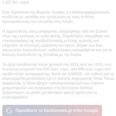
1,425 δισ. ευρώ.
Στην περίπτωση του Βορείου Αιγαίου, ο επαναπρογραμματισμός
συνδέεται με εμπόδια που προέκυψαν ως προς τη θέση
προσαιγιάλωσης του καλωδίου στη Λέσβο.
Η αρχική θέση, όπως αναφέρεται, απορρίφθηκε από τον Στρατό
λόγω της εγγύτητας σε πεδίο βολής. Παράλληλα, απαιτήθηκε και
επικαιροποίηση της περιβαλλοντικής μελέτης, γεγονός που
επηρέασε τη συνολική ωρίμανση του έργου. Πέραν των δύο
νησιωτικών διασυνδέσεων, καθυστέρηση καταγράφεται και για τη
δεύτερη διασύνδεση της Ελλάδας με την Ιταλία.
Το έργο τοποθετείται πλέον χρονικά στο 2033, αντί του 2031, ενώ
το κόστος εκτιμάται στα 950 εκατ. ευρώ, από 606 εκατ. ευρώ που
προβλεπόταν προηγουμένως. Κατά τον ΑΔΜΗΕ, την ευθύνη για τη
συγκεκριμένη μετατόπιση έχει ο ιταλικός διαχειριστής Terna. Όπως
αναφέρεται, η Terna ζήτησε επαναπροσδιορισμό των ετήσιων
χρηματορροών και προχώρησε στη διενέργεια διεθνών
διαγωνισμών, οι οποίοι χρειάστηκαν αρκετό χρόνο για να
ολοκληρωθούν.
Προσθέστε το kontranews.gr στην Google