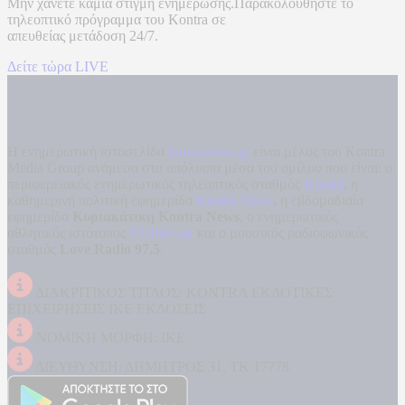
Μην χάνετε καμία στιγμή ενημέρωσης.Παρακολουθήστε το
τηλεοπτικό πρόγραμμα του
Kontra
σε
απευθείας μετάδοση
24/7.
Δείτε τώρα LIVE
Η ενημερωτική ιστοσελίδα
kontranews.gr
είναι μέλος του Kontra
Media Group ανάμεσα στα υπόλοιπα μέσα του ομίλου που είναι: ο
περιφερειακός ενημερωτικός τηλεοπτικός σταθμός
Kontra
, η
καθημερινή πολιτική εφημερίδα
Kontra News
, η εβδομαδιαία
εφημερίδα
Κυριακάτικη Kontra News
, ο ενημερωτικός
αθλητικός ιστότοπος
Filathlos.gr
και ο μουσικός ραδιοφωνικός
σταθμός
Love Radio 97,5
.
ΔΙΑΚΡΙΤΙΚΟΣ ΤΙΤΛΟΣ: KONTRA ΕΚΔΟΤΙΚΕΣ
ΕΠΙΧΕΙΡΗΣΕΙΣ ΙΚΕ ΕΚΔΟΣΕΙΣ
ΝΟΜΙΚΗ ΜΟΡΦΗ: ΙΚΕ
ΔΙΕΥΘΥΝΣΗ: ΔΗΜΗΤΡΟΣ 31, ΤΚ 17778