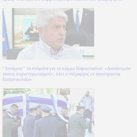
"Ανοίγουν" τα στόματα για το κόμμα Καρυστιανού: «Διαπίστωσα
τάσεις συγκεντρωτισμού», λέει ο πτέραρχος εν αποστρατεία
Παπανικολάου