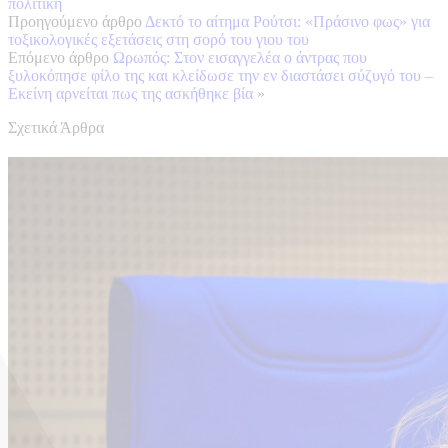
πολιτική
Προηγούμενο άρθρο
Δεκτό το αίτημα Ρούτσι: «Πράσινο φως» για
τοξικολογικές εξετάσεις στη σορό του γιου του
Επόμενο άρθρο
Ωρωπός: Στον εισαγγελέα ο άντρας που
ξυλοκόπησε φίλο της και κλείδωσε την εν διαστάσει σύζυγό του –
Εκείνη αρνείται πως της ασκήθηκε βία
»
Σχετικά Άρθρα