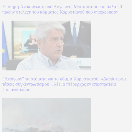
Επίσημη Aνακοίνωση από Αυγερινό, Μουτσάτσου και άλλα 20
πρώην στελέχη του κόμματος Καρυστιανού που αποχώρησαν
"Ανοίγουν" τα στόματα για το κόμμα Καρυστιανού: «Διαπίστωσα
τάσεις συγκεντρωτισμού», λέει ο πτέραρχος εν αποστρατεία
Παπανικολάου