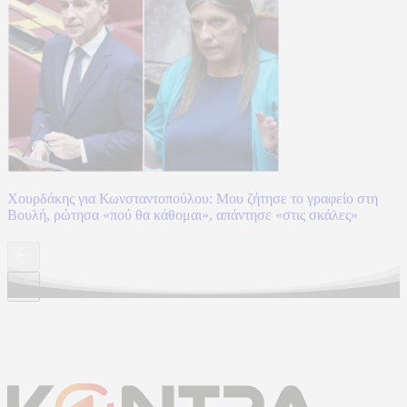
Χουρδάκης για Κωνσταντοπούλου: Μου ζήτησε το γραφείο στη
Βουλή, ρώτησα «πού θα κάθομαι», απάντησε «στις σκάλες»