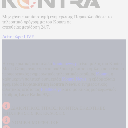
Μην χάνετε καμία στιγμή ενημέρωσης.Παρακολουθήστε το
τηλεοπτικό πρόγραμμα του
Kontra
σε
απευθείας μετάδοση
24/7.
Δείτε τώρα LIVE
Η ενημερωτική ιστοσελίδα
kontranews.gr
είναι μέλος του Kontra
Media Group ανάμεσα στα υπόλοιπα μέσα του ομίλου που είναι: ο
περιφερειακός ενημερωτικός τηλεοπτικός σταθμός
Kontra
, η
καθημερινή πολιτική εφημερίδα
Kontra News
, η εβδομαδιαία
εφημερίδα
Κυριακάτικη Kontra News
, ο ενημερωτικός
αθλητικός ιστότοπος
Filathlos.gr
και ο μουσικός ραδιοφωνικός
σταθμός
Love Radio 97,5
.
ΔΙΑΚΡΙΤΙΚΟΣ ΤΙΤΛΟΣ: KONTRA ΕΚΔΟΤΙΚΕΣ
ΕΠΙΧΕΙΡΗΣΕΙΣ ΙΚΕ ΕΚΔΟΣΕΙΣ
ΝΟΜΙΚΗ ΜΟΡΦΗ: ΙΚΕ