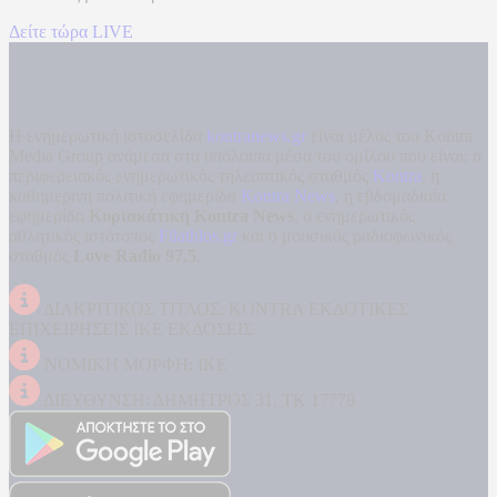
Δείτε τώρα LIVE
Η ενημερωτική ιστοσελίδα
kontranews.gr
είναι μέλος του Kontra
Media Group ανάμεσα στα υπόλοιπα μέσα του ομίλου που είναι: ο
περιφερειακός ενημερωτικός τηλεοπτικός σταθμός
Kontra
, η
καθημερινή πολιτική εφημερίδα
Kontra News
, η εβδομαδιαία
εφημερίδα
Κυριακάτικη Kontra News
, ο ενημερωτικός
αθλητικός ιστότοπος
Filathlos.gr
και ο μουσικός ραδιοφωνικός
σταθμός
Love Radio 97,5
.
ΔΙΑΚΡΙΤΙΚΟΣ ΤΙΤΛΟΣ: KONTRA ΕΚΔΟΤΙΚΕΣ
ΕΠΙΧΕΙΡΗΣΕΙΣ ΙΚΕ ΕΚΔΟΣΕΙΣ
ΝΟΜΙΚΗ ΜΟΡΦΗ: ΙΚΕ
ΔΙΕΥΘΥΝΣΗ: ΔΗΜΗΤΡΟΣ 31, ΤΚ 17778