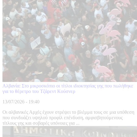
Αλβανία: Στο μικροσκόπιο οι τίτλοι ιδιοκτησίας γης που πωλήθηκε
για το θέρετρο του Τζάρεντ Κούσνερ
13/07/2026 - 19:40
Οι αλβανικές Αρχές έχουν στρέψει το βλέμμα τους σε μια υπόθεση
που συνδυάζει υψηλού προφίλ επένδυση, αμφισβητούμενους
τίτλους γης και σοβαρές υπόνοιες για ...