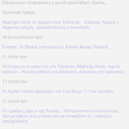
Σύμφωνα με πληροφορίες η φωτιά προκλήθηκε εξαιτίας...
Τελευταία Άρθρα
Φορτηγό έπεσε σε γκρεμό στην Τρίπολης – Σπάρτης: Νεκρός ο
48χρονος οδηγός, τραυματισμένος ο συνοδηγός
34 δευτερόλεπτα πριν
Fortnite: Το Bleach επιστρέφει με Kisuke &amp; Yoruichi
11 λεπτά πριν
Νεότερα για το μακελειό στη Ταϊλάνδη: Μαθητής άνοιξε πυρ σε
σχολείο – Νεκροί μαθητές και δάσκαλοι, αναφορές για τραυματίες
13 λεπτά πριν
Η Apollo Global εξαγοράζει την EasyJet με 7,7 δισ. δολάρια
21 λεπτά πριν
Οι «μαύρες χήρες» της Ρωσίας – Παντρεύονται νεοσύλλεκτους
πριν μεταβούν στο μέτωπο για να εισπράξουν τις «παχυλές»
αποζημιώσεις