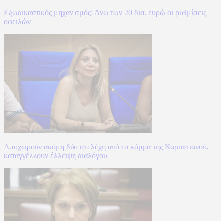
Εξωδικαστικός μηχανισμός: Άνω των 20 δισ. ευρώ οι ρυθμίσεις
οφειλών
Αποχωρούν ακόμη δύο στελέχη από το κόμμα της Καρυστιανού,
καταγγέλλουν έλλειψη διαλόγου