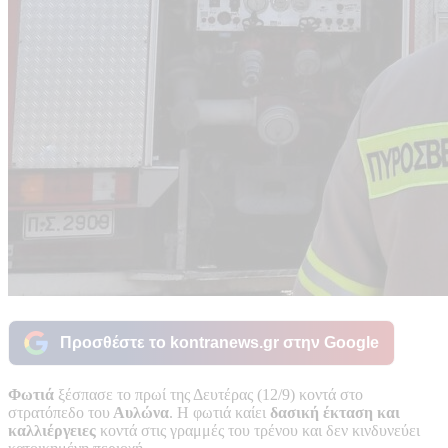
Προσθέστε το kontranews.gr στην Google
Φωτιά
ξέσπασε το πρωί της Δευτέρας (12/9) κοντά στο
στρατόπεδο του
Αυλώνα
. Η φωτιά καίει
δασική έκταση και
καλλιέργειες
κοντά στις γραμμές του τρένου και δεν κινδυνεύει