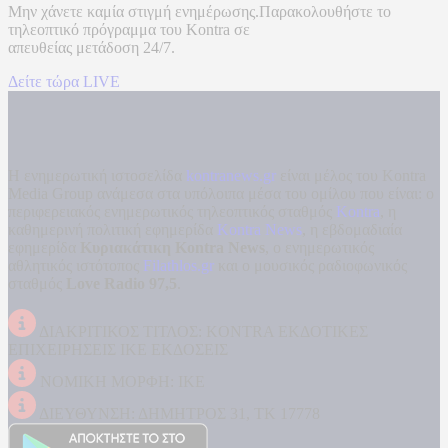
Μην χάνετε καμία στιγμή ενημέρωσης.Παρακολουθήστε το
τηλεοπτικό πρόγραμμα του
Kontra
σε
απευθείας μετάδοση
24/7.
Δείτε τώρα LIVE
Η ενημερωτική ιστοσελίδα
kontranews.gr
είναι μέλος του Kontra
Media Group ανάμεσα στα υπόλοιπα μέσα του ομίλου που είναι: ο
περιφερειακός ενημερωτικός τηλεοπτικός σταθμός
Kontra
, η
καθημερινή πολιτική εφημερίδα
Kontra News
, η εβδομαδιαία
εφημερίδα
Κυριακάτικη Kontra News
, ο ενημερωτικός
αθλητικός ιστότοπος
Filathlos.gr
και ο μουσικός ραδιοφωνικός
σταθμός
Love Radio 97,5
.
ΔΙΑΚΡΙΤΙΚΟΣ ΤΙΤΛΟΣ: KONTRA ΕΚΔΟΤΙΚΕΣ
ΕΠΙΧΕΙΡΗΣΕΙΣ ΙΚΕ ΕΚΔΟΣΕΙΣ
ΝΟΜΙΚΗ ΜΟΡΦΗ: ΙΚΕ
ΔΙΕΥΘΥΝΣΗ: ΔΗΜΗΤΡΟΣ 31, ΤΚ 17778