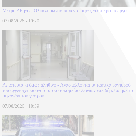
Μετρό Αθήνας: Ολοκληρώνονται πέντε μήνες νωρίτερα τα έργα
07/08/2026 - 19:20
Απίστευτο κι όμως αληθινό - Aναστέλλονται τα τακτικά ραντεβού
του αγγειοχειρουργού του νοσοκομείου Χανίων επειδή κλάπηκε το
μηχανάκι του γιατρού
07/08/2026 - 18:39