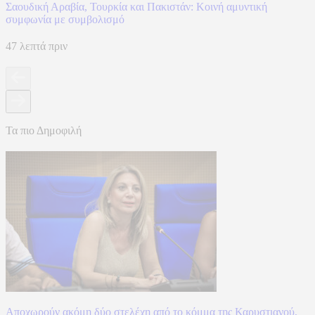
Σαουδική Αραβία, Τουρκία και Πακιστάν: Kοινή αμυντική
συμφωνία με συμβολισμό
47 λεπτά πριν
Τα πιο Δημοφιλή
Αποχωρούν ακόμη δύο στελέχη από το κόμμα της Καρυστιανού,