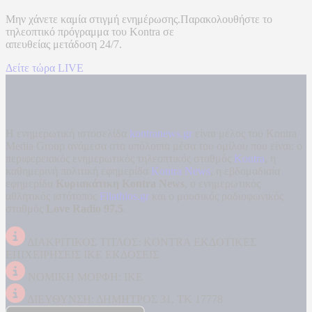
Μην χάνετε καμία στιγμή ενημέρωσης.Παρακολουθήστε το
τηλεοπτικό πρόγραμμα του
Kontra
σε
απευθείας μετάδοση
24/7.
Δείτε τώρα LIVE
Η ενημερωτική ιστοσελίδα
kontranews.gr
είναι μέλος του Kontra
Media Group ανάμεσα στα υπόλοιπα μέσα του ομίλου που είναι: ο
περιφερειακός ενημερωτικός τηλεοπτικός σταθμός
Kontra
, η
καθημερινή πολιτική εφημερίδα
Kontra News
, η εβδομαδιαία
εφημερίδα
Κυριακάτικη Kontra News
, ο ενημερωτικός
αθλητικός ιστότοπος
Filathlos.gr
και ο μουσικός ραδιοφωνικός
σταθμός
Love Radio 97,5
.
ΔΙΑΚΡΙΤΙΚΟΣ ΤΙΤΛΟΣ: KONTRA ΕΚΔΟΤΙΚΕΣ
ΕΠΙΧΕΙΡΗΣΕΙΣ ΙΚΕ ΕΚΔΟΣΕΙΣ
ΝΟΜΙΚΗ ΜΟΡΦΗ: ΙΚΕ
ΔΙΕΥΘΥΝΣΗ: ΔΗΜΗΤΡΟΣ 31, ΤΚ 17778