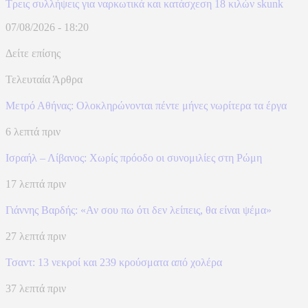
Τρεις συλλήψεις για ναρκωτικά και κατάσχεση 18 κιλών skunk
07/08/2026 - 18:20
Δείτε επίσης
Τελευταία Άρθρα
Μετρό Αθήνας: Ολοκληρώνονται πέντε μήνες νωρίτερα τα έργα
6 λεπτά πριν
Ισραήλ – Λίβανος: Xωρίς πρόοδο οι συνομιλίες στη Ρώμη
17 λεπτά πριν
Γιάννης Βαρδής: «Αν σου πω ότι δεν λείπεις, θα είναι ψέμα»
27 λεπτά πριν
Τσαντ: 13 νεκροί και 239 κρούσματα από χολέρα
37 λεπτά πριν