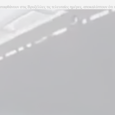
ταφθάνουν στις Βρυξέλλες τις τελευταίες ημέρες, αποκαλύπτουν ότι 