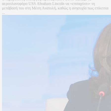
αεροπλανοφόρο USS Abraham Lincoln να «επιταχύνει» τη
μετάβασή του στη Μέση Ανατολή, καθώς η ανησυχία πως επίκειται
...