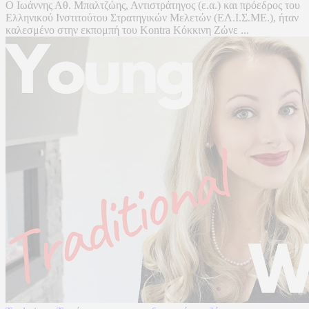
O Ιωάννης Αθ. Μπαλτζώης, Αντιστράτηγος (ε.α.) και πρόεδρος του
Ελληνικού Ινστιτούτου Στρατηγικών Μελετών (ΕΛ.Ι.Σ.ΜΕ.), ήταν
καλεσμένο στην εκπομπή του Kontra Κόκκινη Ζώνε ...