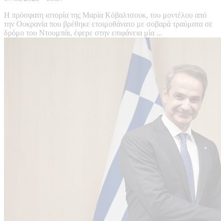
Η πρόσφατη ιστορία της Μαρία Κόβαλτσουκ, του μοντέλου από
την Ουκρανία που βρέθηκε ετοιμοθάνατο με σοβαρά τραύματα σε
δρόμο του Ντουμπάι, έφερε στην επιφάνεια μία ...