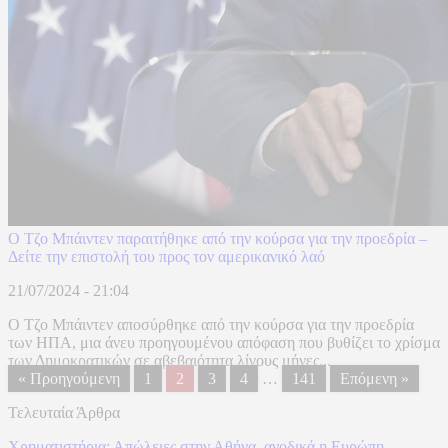
Ο Τζο Μπάιντεν παραιτήθηκε από την κούρσα για την προεδρία –
Δείτε την επιστολή του προς τον αμερικανικό λαό
21/07/2024 - 21:04
Ο Τζο Μπάιντεν αποσύρθηκε από την κούρσα για την προεδρία
των ΗΠΑ, μια άνευ προηγουμένου απόφαση που βυθίζει το χρίσμα
των Δημοκρατικών σε αβεβαιότητα λίγους μήνες...
« Προηγούμενη
1
2
3
4
…
141
Επόμενη »
Τελευταία Άρθρα
Χρηματιστήρια: Απώλειες στην Αθήνα, ανοδικά η Ευρώπη