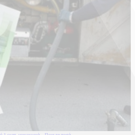
 1 εκατ. νοικοκυριά – Ποια τα ποσά