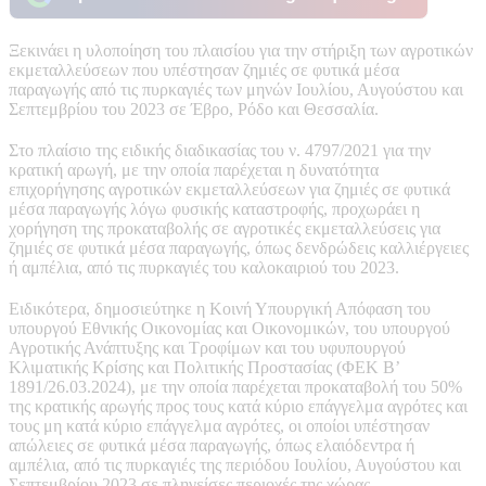
Ξεκινάει η υλοποίηση του πλαισίου για την στήριξη των αγροτικών
εκμεταλλεύσεων που υπέστησαν ζημιές σε φυτικά μέσα
παραγωγής από τις πυρκαγιές των μηνών Ιουλίου, Αυγούστου και
Σεπτεμβρίου του 2023 σε Έβρο, Ρόδο και Θεσσαλία.
Στο πλαίσιο της ειδικής διαδικασίας του ν. 4797/2021 για την
κρατική αρωγή, με την οποία παρέχεται η δυνατότητα
επιχορήγησης αγροτικών εκμεταλλεύσεων για ζημιές σε φυτικά
μέσα παραγωγής λόγω φυσικής καταστροφής, προχωράει η
χορήγηση της προκαταβολής σε αγροτικές εκμεταλλεύσεις για
ζημιές σε φυτικά μέσα παραγωγής, όπως δενδρώδεις καλλιέργειες
ή αμπέλια, από τις πυρκαγιές του καλοκαιριού του 2023.
Ειδικότερα, δημοσιεύτηκε η Κοινή Υπουργική Απόφαση του
υπουργού Εθνικής Οικονομίας και Οικονομικών, του υπουργού
Αγροτικής Ανάπτυξης και Τροφίμων και του υφυπουργού
Κλιματικής Κρίσης και Πολιτικής Προστασίας (ΦΕΚ Β’
1891/26.03.2024), με την οποία παρέχεται προκαταβολή του 50%
της κρατικής αρωγής προς τους κατά κύριο επάγγελμα αγρότες και
τους μη κατά κύριο επάγγελμα αγρότες, οι οποίοι υπέστησαν
απώλειες σε φυτικά μέσα παραγωγής, όπως ελαιόδεντρα ή
αμπέλια, από τις πυρκαγιές της περιόδου Ιουλίου, Αυγούστου και
Σεπτεμβρίου 2023 σε πληγείσες περιοχές της χώρας.