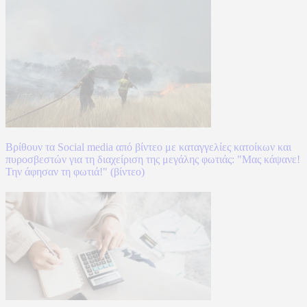
Βρίθουν τα Social media από βίντεο με καταγγελίες κατοίκων και
πυροσβεστών για τη διαχείριση της μεγάλης φωτιάς: "Μας κάψανε!
Την άφησαν τη φωτιά!" (βίντεο)