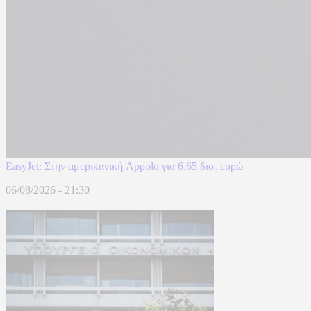
EasyJet: Στην αμερικανική Appolo για 6,65 δισ. ευρώ
06/08/2026 - 21:30