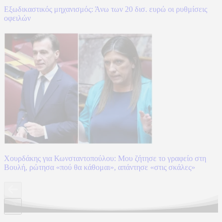
Εξωδικαστικός μηχανισμός: Άνω των 20 δισ. ευρώ οι ρυθμίσεις
οφειλών
Χουρδάκης για Κωνσταντοπούλου: Μου ζήτησε το γραφείο στη
Βουλή, ρώτησα «πού θα κάθομαι», απάντησε «στις σκάλες»