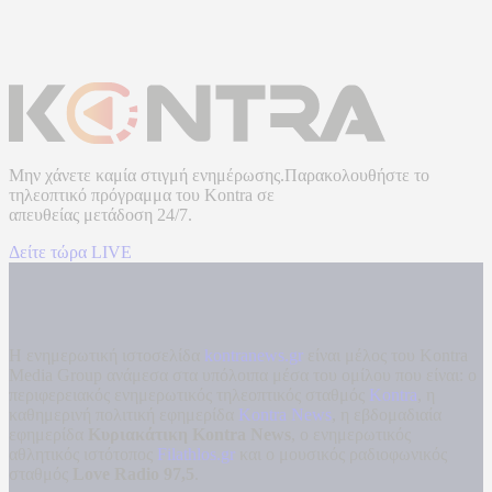
Μην χάνετε καμία στιγμή ενημέρωσης.Παρακολουθήστε το
τηλεοπτικό πρόγραμμα του
Kontra
σε
απευθείας μετάδοση
24/7.
Δείτε τώρα LIVE
Η ενημερωτική ιστοσελίδα
kontranews.gr
είναι μέλος του Kontra
Media Group ανάμεσα στα υπόλοιπα μέσα του ομίλου που είναι: ο
περιφερειακός ενημερωτικός τηλεοπτικός σταθμός
Kontra
, η
καθημερινή πολιτική εφημερίδα
Kontra News
, η εβδομαδιαία
εφημερίδα
Κυριακάτικη Kontra News
, ο ενημερωτικός
αθλητικός ιστότοπος
Filathlos.gr
και ο μουσικός ραδιοφωνικός
σταθμός
Love Radio 97,5
.