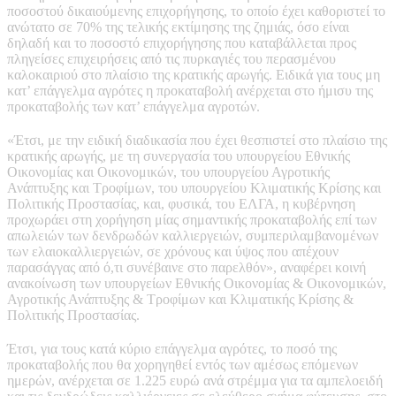
ποσοστού δικαιούμενης επιχορήγησης, το οποίο έχει καθοριστεί το
ανώτατο σε 70% της τελικής εκτίμησης της ζημιάς, όσο είναι
δηλαδή και το ποσοστό επιχορήγησης που καταβάλλεται προς
πληγείσες επιχειρήσεις από τις πυρκαγιές του περασμένου
καλοκαιριού στο πλαίσιο της κρατικής αρωγής. Ειδικά για τους μη
κατ’ επάγγελμα αγρότες η προκαταβολή ανέρχεται στο ήμισυ της
προκαταβολής των κατ’ επάγγελμα αγροτών.
«Έτσι, με την ειδική διαδικασία που έχει θεσπιστεί στο πλαίσιο της
κρατικής αρωγής, με τη συνεργασία του υπουργείου Εθνικής
Οικονομίας και Οικονομικών, του υπουργείου Αγροτικής
Ανάπτυξης και Τροφίμων, του υπουργείου Κλιματικής Κρίσης και
Πολιτικής Προστασίας, και, φυσικά, του ΕΛΓΑ, η κυβέρνηση
προχωράει στη χορήγηση μίας σημαντικής προκαταβολής επί των
απωλειών των δενδρωδών καλλιεργειών, συμπεριλαμβανομένων
των ελαιοκαλλιεργειών, σε χρόνους και ύψος που απέχουν
παρασάγγας από ό,τι συνέβαινε στο παρελθόν», αναφέρει κοινή
ανακοίνωση των υπουργείων Εθνικής Οικονομίας & Οικονομικών,
Αγροτικής Ανάπτυξης & Τροφίμων και Κλιματικής Κρίσης &
Πολιτικής Προστασίας.
Έτσι, για τους κατά κύριο επάγγελμα αγρότες, το ποσό της
προκαταβολής που θα χορηγηθεί εντός των αμέσως επόμενων
ημερών, ανέρχεται σε 1.225 ευρώ ανά στρέμμα για τα αμπελοειδή