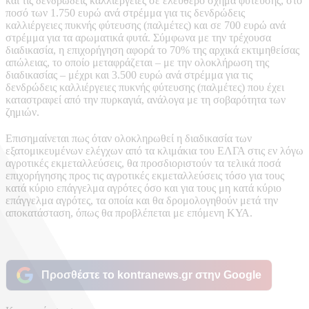
και τις δενδρώδεις καλλιέργειες σε ελεύθερο σχήμα φύτευσης, στο
ποσό των 1.750 ευρώ ανά στρέμμα για τις δενδρώδεις
καλλιέργειες πυκνής φύτευσης (παλμέτες) και σε 700 ευρώ ανά
στρέμμα για τα αρωματικά φυτά. Σύμφωνα με την τρέχουσα
διαδικασία, η επιχορήγηση αφορά το 70% της αρχικά εκτιμηθείσας
απώλειας, το οποίο μεταφράζεται – με την ολοκλήρωση της
διαδικασίας – μέχρι και 3.500 ευρώ ανά στρέμμα για τις
δενδρώδεις καλλιέργειες πυκνής φύτευσης (παλμέτες) που έχει
καταστραφεί από την πυρκαγιά, ανάλογα με τη σοβαρότητα των
ζημιών.
Επισημαίνεται πως όταν ολοκληρωθεί η διαδικασία των
εξατομικευμένων ελέγχων από τα κλιμάκια του ΕΛΓΑ στις εν λόγω
αγροτικές εκμεταλλεύσεις, θα προσδιοριστούν τα τελικά ποσά
επιχορήγησης προς τις αγροτικές εκμεταλλεύσεις τόσο για τους
κατά κύριο επάγγελμα αγρότες όσο και για τους μη κατά κύριο
επάγγελμα αγρότες, τα οποία και θα δρομολογηθούν μετά την
αποκατάσταση, όπως θα προβλέπεται με επόμενη ΚΥΑ.
Προσθέστε το kontranews.gr στην Google