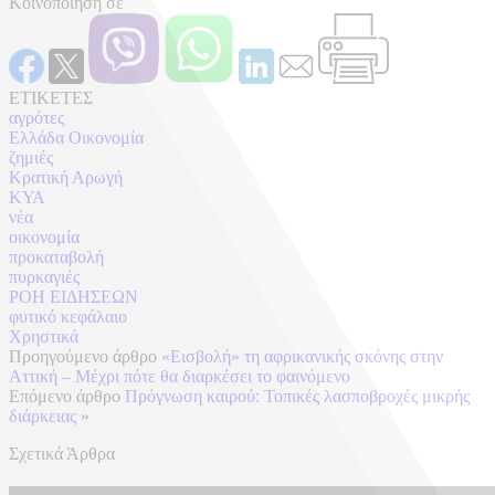
Κοινοποίηση σε
ΕΤΙΚΕΤΕΣ
αγρότες
Ελλάδα Οικονομία
ζημιές
Κρατική Αρωγή
ΚΥΑ
νέα
οικονομία
προκαταβολή
πυρκαγιές
ΡΟΗ ΕΙΔΗΣΕΩΝ
φυτικό κεφάλαιο
Χρηστικά
Προηγούμενο άρθρο
«Εισβολή» τη αφρικανικής σκόνης στην
Αττική – Μέχρι πότε θα διαρκέσει το φαινόμενο
Επόμενο άρθρο
Πρόγνωση καιρού: Τοπικές λασποβροχές μικρής
διάρκειας
»
Σχετικά Άρθρα