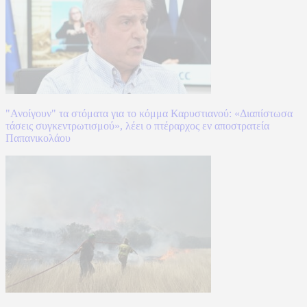
"Ανοίγουν" τα στόματα για το κόμμα Καρυστιανού: «Διαπίστωσα
τάσεις συγκεντρωτισμού», λέει ο πτέραρχος εν αποστρατεία
Παπανικολάου