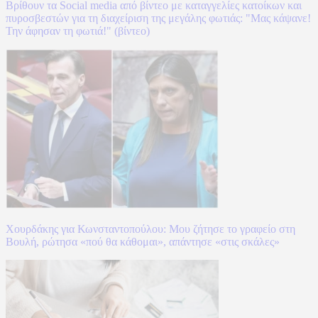
Βρίθουν τα Social media από βίντεο με καταγγελίες κατοίκων και
πυροσβεστών για τη διαχείριση της μεγάλης φωτιάς: "Μας κάψανε!
Την άφησαν τη φωτιά!" (βίντεο)
Χουρδάκης για Κωνσταντοπούλου: Μου ζήτησε το γραφείο στη
Βουλή, ρώτησα «πού θα κάθομαι», απάντησε «στις σκάλες»