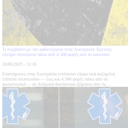
Τι συμβαίνει με την ραδιενέργεια στην Αυστραλία: Έρευνες
έδειξαν πλουτώνιο πάνω από 4.500 φορές από το κανονικό
26/06/2025 - 11:16
Επιστήμονες στην Αυστραλία εντόπισαν εξαιρετικά αυξημένα
επίπεδα πλουτωνίου — έως και 4.500 φορές πάνω από τα
φυσιολογικά — σε δείγματα θαλάσσιου ιζήματος από τις ...