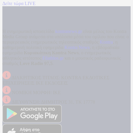
Δείτε τώρα LIVE
Η ενημερωτική ιστοσελίδα
kontranews.gr
είναι μέλος του Kontra
Media Group ανάμεσα στα υπόλοιπα μέσα του ομίλου που είναι: ο
περιφερειακός ενημερωτικός τηλεοπτικός σταθμός
Kontra
, η
καθημερινή πολιτική εφημερίδα
Kontra News
, η εβδομαδιαία
εφημερίδα
Κυριακάτικη Kontra News
, ο ενημερωτικός
αθλητικός ιστότοπος
Filathlos.gr
και ο μουσικός ραδιοφωνικός
σταθμός
Love Radio 97,5
.
ΔΙΑΚΡΙΤΙΚΟΣ ΤΙΤΛΟΣ: KONTRA ΕΚΔΟΤΙΚΕΣ
ΕΠΙΧΕΙΡΗΣΕΙΣ ΙΚΕ ΕΚΔΟΣΕΙΣ
ΝΟΜΙΚΗ ΜΟΡΦΗ: ΙΚΕ
ΔΙΕΥΘΥΝΣΗ: ΔΗΜΗΤΡΟΣ 31, ΤΚ 17778