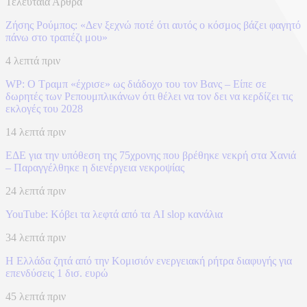
Τελευταία Άρθρα
Ζήσης Ρούμπος: «Δεν ξεχνώ ποτέ ότι αυτός ο κόσμος βάζει φαγητό
πάνω στο τραπέζι μου»
4 λεπτά πριν
WP: Ο Τραμπ «έχρισε» ως διάδοχο του τον Βανς – Είπε σε
δωρητές των Ρεπουμπλικάνων ότι θέλει να τον δει να κερδίζει τις
εκλογές του 2028
14 λεπτά πριν
ΕΔΕ για την υπόθεση της 75χρονης που βρέθηκε νεκρή στα Χανιά
– Παραγγέλθηκε η διενέργεια νεκροψίας
24 λεπτά πριν
YouTube: Κόβει τα λεφτά από τα AI slop κανάλια
34 λεπτά πριν
Η Ελλάδα ζητά από την Κομισιόν ενεργειακή ρήτρα διαφυγής για
επενδύσεις 1 δισ. ευρώ
45 λεπτά πριν