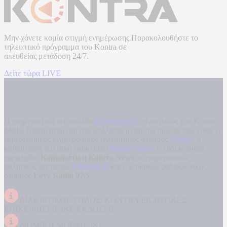
Μην χάνετε καμία στιγμή ενημέρωσης.Παρακολουθήστε το
τηλεοπτικό πρόγραμμα του
Kontra
σε
απευθείας μετάδοση
24/7.
Δείτε τώρα LIVE
Η ενημερωτική ιστοσελίδα
kontranews.gr
είναι μέλος του Kontra
Media Group ανάμεσα στα υπόλοιπα μέσα του ομίλου που είναι: ο
περιφερειακός ενημερωτικός τηλεοπτικός σταθμός
Kontra
, η
καθημερινή πολιτική εφημερίδα
Kontra News
, η εβδομαδιαία
εφημερίδα
Κυριακάτικη Kontra News
, ο ενημερωτικός
αθλητικός ιστότοπος
Filathlos.gr
και ο μουσικός ραδιοφωνικός
σταθμός
Love Radio 97,5
.
ΔΙΑΚΡΙΤΙΚΟΣ ΤΙΤΛΟΣ: KONTRA ΕΚΔΟΤΙΚΕΣ
ΕΠΙΧΕΙΡΗΣΕΙΣ ΙΚΕ ΕΚΔΟΣΕΙΣ
ΝΟΜΙΚΗ ΜΟΡΦΗ: ΙΚΕ