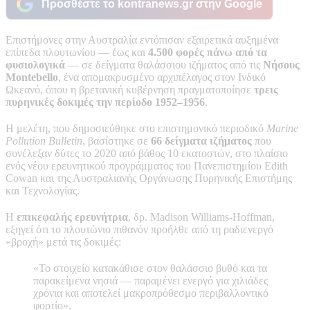
Προσθέστε το kontranews.gr στην Google
Επιστήμονες στην Αυστραλία εντόπισαν εξαιρετικά αυξημένα
επίπεδα πλουτωνίου — έως και
4.500 φορές πάνω από τα
φυσιολογικά
— σε δείγματα θαλάσσιου ιζήματος από τις
Νήσους
Montebello
, ένα απομακρυσμένο αρχιπέλαγος στον Ινδικό
Ωκεανό, όπου η βρετανική κυβέρνηση πραγματοποίησε
τρεις
πυρηνικές δοκιμές την περίοδο 1952–1956
.
Η μελέτη, που δημοσιεύθηκε στο επιστημονικό περιοδικό
Marine
Pollution Bulletin
, βασίστηκε σε
66 δείγματα ιζήματος
που
συνέλεξαν δύτες το 2020 από βάθος 10 εκατοστών, στο πλαίσιο
ενός νέου ερευνητικού προγράμματος του Πανεπιστημίου Edith
Cowan και της Αυστραλιανής Οργάνωσης Πυρηνικής Επιστήμης
και Τεχνολογίας.
Η
επικεφαλής ερευνήτρια
, δρ. Madison Williams-Hoffman,
εξηγεί ότι το πλουτώνιο πιθανόν προήλθε από τη ραδιενεργό
«βροχή» μετά τις δοκιμές:
«Το στοιχείο κατακάθισε στον θαλάσσιο βυθό και τα
παρακείμενα νησιά — παραμένει ενεργό για χιλιάδες
χρόνια και αποτελεί μακροπρόθεσμο περιβαλλοντικό
φορτίο».