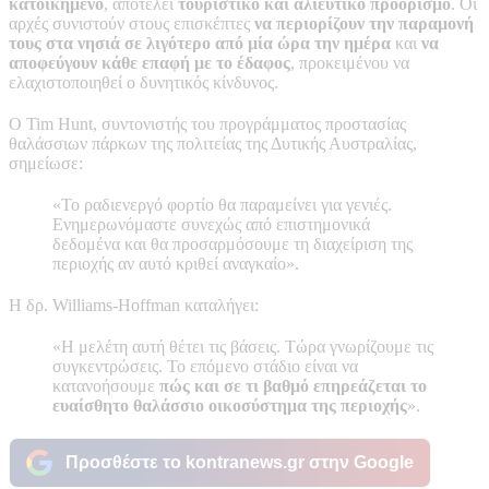
κατοικημένο
, αποτελεί
τουριστικό και αλιευτικό προορισμό
. Οι
αρχές συνιστούν στους επισκέπτες
να περιορίζουν την παραμονή
τους στα νησιά σε λιγότερο από μία ώρα την ημέρα
και
να
αποφεύγουν κάθε επαφή με το έδαφος
, προκειμένου να
ελαχιστοποιηθεί ο δυνητικός κίνδυνος.
Ο Tim Hunt, συντονιστής του προγράμματος προστασίας
θαλάσσιων πάρκων της πολιτείας της Δυτικής Αυστραλίας,
σημείωσε:
«Το ραδιενεργό φορτίο θα παραμείνει για γενιές.
Ενημερωνόμαστε συνεχώς από επιστημονικά
δεδομένα και θα προσαρμόσουμε τη διαχείριση της
περιοχής αν αυτό κριθεί αναγκαίο».
Η δρ. Williams-Hoffman καταλήγει:
«Η μελέτη αυτή θέτει τις βάσεις. Τώρα γνωρίζουμε τις
συγκεντρώσεις. Το επόμενο στάδιο είναι να
κατανοήσουμε
πώς και σε τι βαθμό επηρεάζεται το
ευαίσθητο θαλάσσιο οικοσύστημα της περιοχής
».
Προσθέστε το kontranews.gr στην Google