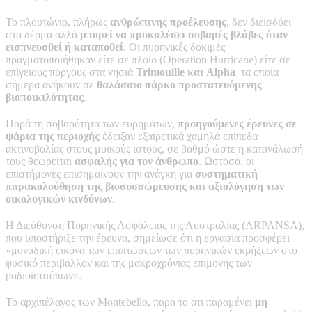
Το πλουτώνιο, πλήρως
ανθρώπινης προέλευσης
, δεν διεισδύει
στο δέρμα αλλά
μπορεί να προκαλέσει σοβαρές βλάβες όταν
εισπνευσθεί ή καταποθεί
. Οι πυρηνικές δοκιμές
πραγματοποιήθηκαν είτε σε πλοίο (Operation Hurricane) είτε σε
επίγειους πύργους στα νησιά
Trimouille και Alpha
, τα οποία
σήμερα ανήκουν σε
θαλάσσιο πάρκο προστατευόμενης
βιοποικιλότητας
.
Παρά τη σοβαρότητα των ευρημάτων,
προηγούμενες έρευνες σε
ψάρια της περιοχής
έδειξαν εξαιρετικά χαμηλά επίπεδα
ακτινοβολίας στους μυϊκούς ιστούς, σε βαθμό ώστε η κατανάλωσή
τους θεωρείται
ασφαλής για τον άνθρωπο
. Ωστόσο, οι
επιστήμονες επισημαίνουν την ανάγκη για
συστηματική
παρακολούθηση της βιοσυσσώρευσης και αξιολόγηση των
οικολογικών κινδύνων
.
Η Διεύθυνση Πυρηνικής Ασφάλειας της Αυστραλίας (ARPANSA),
που υποστήριξε την έρευνα, σημείωσε ότι η εργασία προσφέρει
«μοναδική εικόνα των επιπτώσεων των πυρηνικών εκρήξεων στο
φυσικό περιβάλλον και της μακροχρόνιας επιμονής των
ραδιοϊσοτόπων».
Το αρχιπέλαγος των Montebello, παρά το ότι παραμένει
μη