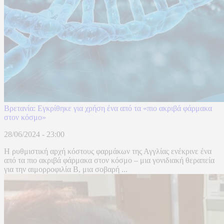
Βρετανία: Εγκρίθηκε για χρήση ένα από τα «πιο ακριβά φάρμακα
στον κόσμο»
28/06/2024 - 23:00
Η ρυθμιστική αρχή κόστους φαρμάκων της Αγγλίας ενέκρινε ένα
από τα πιο ακριβά φάρμακα στον κόσμο – μια γονιδιακή θεραπεία
για την αιμορροφιλία Β, μια σοβαρή ...