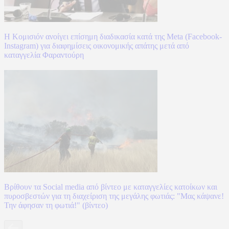
Η Κομισιόν ανοίγει επίσημη διαδικασία κατά της Meta (Facebook-
Instagram) για διαφημίσεις οικονομικής απάτης μετά από
καταγγελία Φαραντούρη
Βρίθουν τα Social media από βίντεο με καταγγελίες κατοίκων και
πυροσβεστών για τη διαχείριση της μεγάλης φωτιάς: "Μας κάψανε!
Την άφησαν τη φωτιά!" (βίντεο)