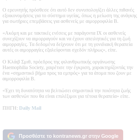
Ο ερευνητής πρόσθεσε ότι αυτό δεν συνυπολογίζει άλλες πιθανές
εξοικονομήσεις για το σύστημα υγείας, όπως η μείωση της ανάγκης
για σωτήριες επεμβάσεις για ασθενείς με αιμορροφιλία Β.
«Ακόμη και με τακτικές ενέσεις με παράγοντα ΙΧ οι ασθενείς
συνεχίζουν να αιμορραγούν και να έχουν απειλητικές για τη ζωή
αιμορραγίες. Τα δεδομένα δείχνουν ότι με τη γονιδιακή θεραπεία
αυτές οι αιμορραγίες εξαλείφονται σχεδόν πλήρως», είπε.
Ο Κλάιβ Σμιθ, πρόεδρος της φιλανθρωπικής οργάνωσης
Haemophilia Society, χαιρέτισε την έγκριση, χαρακτηρίζοντάς την
ένα «σημαντικό βήμα προς τα εμπρός» για τα άτομα που ζουν με
αιμορροφιλία Β.
«Έχει τη δυνατότητα να βελτιώσει σημαντικά την ποιότητα ζωής
των ασθενών που θα είναι επιλέξιμοι για τέτοια θεραπεία» είπε.
ΠΗΓΗ:
Daily Mail
Προσθέστε το kontranews.gr στην Google