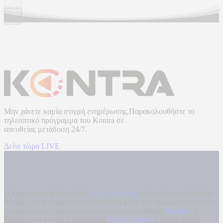
Μην χάνετε καμία στιγμή ενημέρωσης.Παρακολουθήστε το
τηλεοπτικό πρόγραμμα του
Kontra
σε
απευθείας μετάδοση
24/7.
Δείτε τώρα LIVE
Η ενημερωτική ιστοσελίδα
kontranews.gr
είναι μέλος του Kontra
Media Group ανάμεσα στα υπόλοιπα μέσα του ομίλου που είναι: ο
περιφερειακός ενημερωτικός τηλεοπτικός σταθμός
Kontra
, η
καθημερινή πολιτική εφημερίδα
Kontra News
, η εβδομαδιαία