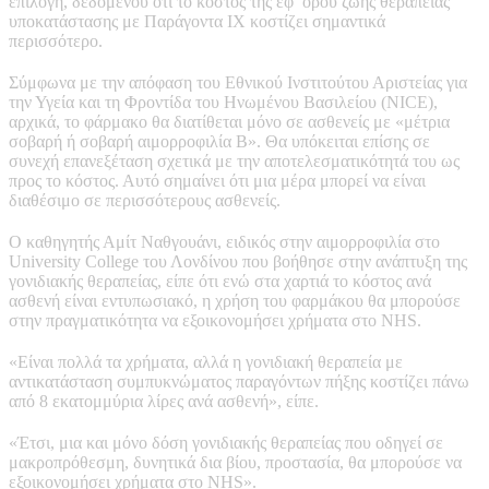
επιλογή, δεδομένου ότι το κόστος της εφ’ όρου ζωής θεραπείας
υποκατάστασης με Παράγοντα IX κοστίζει σημαντικά
περισσότερο.
Σύμφωνα με την απόφαση του Εθνικού Ινστιτούτου Αριστείας για
την Υγεία και τη Φροντίδα του Ηνωμένου Βασιλείου (NICE),
αρχικά, το φάρμακο θα διατίθεται μόνο σε ασθενείς με «μέτρια
σοβαρή ή σοβαρή αιμορροφιλία Β». Θα υπόκειται επίσης σε
συνεχή επανεξέταση σχετικά με την αποτελεσματικότητά του ως
προς το κόστος. Αυτό σημαίνει ότι μια μέρα μπορεί να είναι
διαθέσιμο σε περισσότερους ασθενείς.
Ο καθηγητής Αμίτ Ναθγουάνι, ειδικός στην αιμορροφιλία στο
University College του Λονδίνου που βοήθησε στην ανάπτυξη της
γονιδιακής θεραπείας, είπε ότι ενώ στα χαρτιά το κόστος ανά
ασθενή είναι εντυπωσιακό, η χρήση του φαρμάκου θα μπορούσε
στην πραγματικότητα να εξοικονομήσει χρήματα στο NHS.
«Είναι πολλά τα χρήματα, αλλά η γονιδιακή θεραπεία με
αντικατάσταση συμπυκνώματος παραγόντων πήξης κοστίζει πάνω
από 8 εκατομμύρια λίρες ανά ασθενή», είπε.
«Έτσι, μια και μόνο δόση γονιδιακής θεραπείας που οδηγεί σε
μακροπρόθεσμη, δυνητικά δια βίου, προστασία, θα μπορούσε να
εξοικονομήσει χρήματα στο NHS».