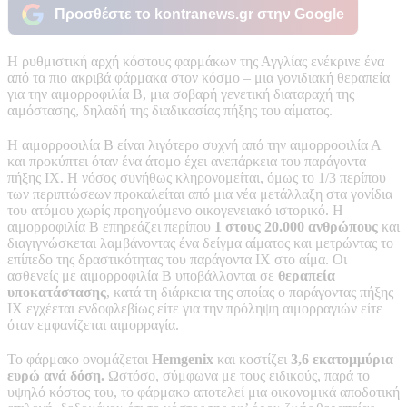
Προσθέστε το kontranews.gr στην Google
Η ρυθμιστική αρχή κόστους φαρμάκων της Αγγλίας ενέκρινε ένα
από τα πιο ακριβά φάρμακα στον κόσμο – μια γονιδιακή θεραπεία
για την αιμορροφιλία Β, μια σοβαρή γενετική διαταραχή της
αιμόστασης, δηλαδή της διαδικασίας πήξης του αίματος.
Η αιμορροφιλία Β είναι λιγότερο συχνή από την αιμορροφιλία Α
και προκύπτει όταν ένα άτομο έχει ανεπάρκεια του παράγοντα
πήξης ΙΧ. Η νόσος συνήθως κληρονομείται, όμως το 1/3 περίπου
των περιπτώσεων προκαλείται από μια νέα μετάλλαξη στα γονίδια
του ατόμου χωρίς προηγούμενο οικογενειακό ιστορικό. Η
αιμορροφιλία Β επηρεάζει περίπου
1 στους 20.000 ανθρώπους
και
διαγιγνώσκεται λαμβάνοντας ένα δείγμα αίματος και μετρώντας το
επίπεδο της δραστικότητας του παράγοντα ΙΧ στο αίμα. Οι
ασθενείς με αιμορροφιλία Β υποβάλλονται σε
θεραπεία
υποκατάστασης
, κατά τη διάρκεια της οποίας ο παράγοντας πήξης
IX εγχέεται ενδοφλεβίως είτε για την πρόληψη αιμορραγιών είτε
όταν εμφανίζεται αιμορραγία.
Το φάρμακο ονομάζεται
Hemgenix
και κοστίζει
3,6 εκατομμύρια
ευρώ ανά δόση.
Ωστόσο, σύμφωνα με τους ειδικούς, παρά το
υψηλό κόστος του, το φάρμακο αποτελεί μια οικονομικά αποδοτική