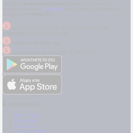
εφημερίδα
Κυριακάτικη Kontra News
, ο ενημερωτικός
αθλητικός ιστότοπος
Filathlos.gr
και ο μουσικός ραδιοφωνικός
σταθμός
Love Radio 97,5
.
ΔΙΑΚΡΙΤΙΚΟΣ ΤΙΤΛΟΣ: KONTRA ΕΚΔΟΤΙΚΕΣ
ΕΠΙΧΕΙΡΗΣΕΙΣ ΙΚΕ ΕΚΔΟΣΕΙΣ
ΝΟΜΙΚΗ ΜΟΡΦΗ: ΙΚΕ
ΔΙΕΥΘΥΝΣΗ: ΔΗΜΗΤΡΟΣ 31, ΤΚ 17778
ΚΑΤΗΓΟΡΙΕΣ
ΠΟΛΙΤΙΚΗ
ΚΟΙΝΩΝΙΑ
ΜΠΟΥΡΛΟΤΟ
ΠΑΡΑΠΟΛΙΤΙΚΑ