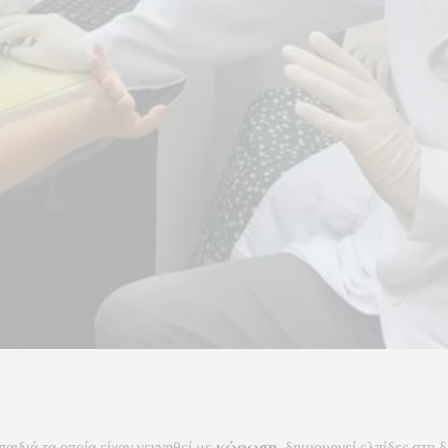
αιδιά τα οποία είχαν γεννηθεί με
κώφωση
, δημιουργεί ελπίδες στη 