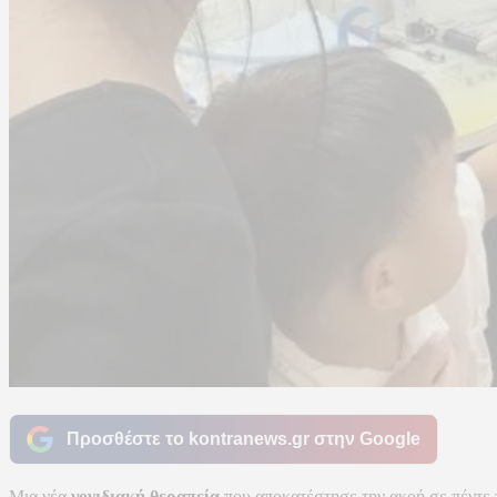
Προσθέστε το kontranews.gr στην Google
Μια νέα
γονιδιακή θεραπεία
που αποκατέστησε την ακοή σε πέντε π