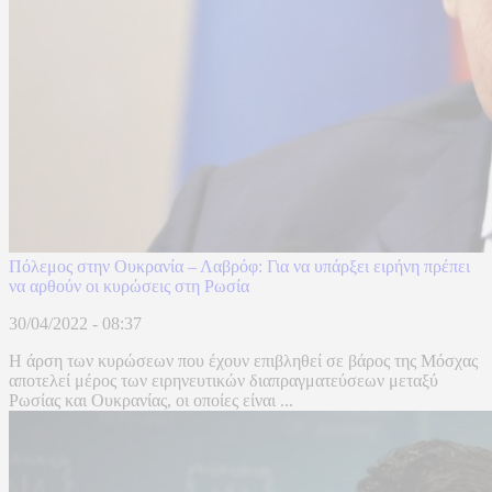
Πόλεμος στην Ουκρανία – Λαβρόφ: Για να υπάρξει ειρήνη πρέπει
να αρθούν οι κυρώσεις στη Ρωσία
30/04/2022 - 08:37
Η άρση των κυρώσεων που έχουν επιβληθεί σε βάρος της Μόσχας
αποτελεί μέρος των ειρηνευτικών διαπραγματεύσεων μεταξύ
Ρωσίας και Ουκρανίας, οι οποίες είναι ...