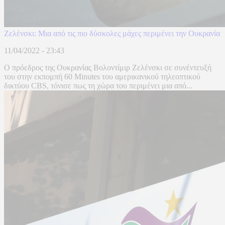
Ζελένσκι: Μια από τις πιο δύσκολες μάχες περιμένει την Ουκρανία
11/04/2022 - 23:43
Ο πρόεδρος της Ουκρανίας Βολοντίμιρ Ζελένσκι σε συνέντευξή
του στην εκπομπή 60 Minutes του αμερικανικού τηλεοπτικού
δικτύου CBS, τόνισε πως τη χώρα του περιμένει μια από...