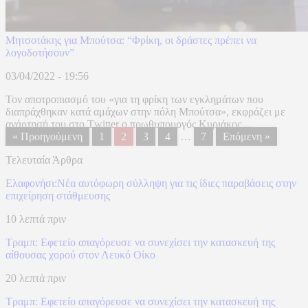
Μητσοτάκης για Μπούτσα: “Φρίκη, οι δράστες πρέπει να
λογοδοτήσουν”
03/04/2022 - 19:56
Τον αποτροπιασμό του «για τη φρίκη των εγκλημάτων που
διαπράχθηκαν κατά αμάχων στην πόλη Μπούτσα», εκφράζει με
ανάρτησή του στο Τwitter ο πρωθυπουργός Κυριάκος ...
« Προηγούμενη
1
2
3
4
…
7
Επόμενη »
Τελευταία Άρθρα
Ελαφονήσι:Νέα αυτόφωρη σύλληψη για τις ίδιες παραβάσεις στην
επιχείρηση στάθμευσης
10 λεπτά πριν
Τραμπ: Εφετείο απαγόρευσε να συνεχίσει την κατασκευή της
αίθουσας χορού στον Λευκό Οίκο
20 λεπτά πριν
Τραμπ: Εφετείο απαγόρευσε να συνεχίσει την κατασκευή της