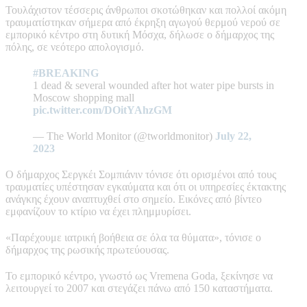
Τουλάχιστον τέσσερις άνθρωποι σκοτώθηκαν και πολλοί ακόμη
τραυματίστηκαν σήμερα από έκρηξη αγωγού θερμού νερού σε
εμπορικό κέντρο στη δυτική Μόσχα, δήλωσε ο δήμαρχος της
πόλης, σε νεότερο απολογισμό.
#BREAKING
1 dead & several wounded after hot water pipe bursts in
Moscow shopping mall
pic.twitter.com/DOitYAhzGM
— The World Monitor (@tworldmonitor)
July 22,
2023
Ο δήμαρχος Σεργκέι Σομπιάνιν τόνισε ότι ορισμένοι από τους
τραυματίες υπέστησαν εγκαύματα και ότι οι υπηρεσίες έκτακτης
ανάγκης έχουν αναπτυχθεί στο σημείο. Εικόνες από βίντεο
εμφανίζουν το κτίριο να έχει πλημμυρίσει.
«Παρέχουμε ιατρική βοήθεια σε όλα τα θύματα», τόνισε ο
δήμαρχος της ρωσικής πρωτεύουσας.
Το εμπορικό κέντρο, γνωστό ως Vremena Goda, ξεκίνησε να
λειτουργεί το 2007 και στεγάζει πάνω από 150 καταστήματα.