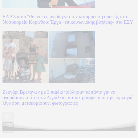
ΕΛΑΣ κατά Άδωνι Γεωργιάδη για την κατάρρευση οροφής στο
Νοσοκομείο Κορίνθου: Έργα «επικοινωνιακής βιτρίνας» στο ΕΣΥ
Ζευγάρι Βρετανών με 3 παιδιά πούλησαν τα πάντα για να
αγοράσουν σπίτι στην Αιγιάλεια, καταστράφηκε από την πυρκαγιά
λίγο πριν μετακομίσουν, φωτογραφίες