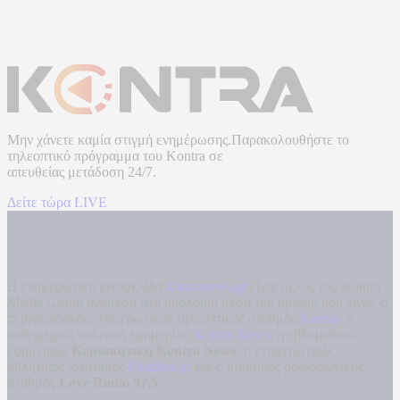
Μην χάνετε καμία στιγμή ενημέρωσης.Παρακολουθήστε το
τηλεοπτικό πρόγραμμα του
Kontra
σε
απευθείας μετάδοση
24/7.
Δείτε τώρα LIVE
Η ενημερωτική ιστοσελίδα
kontranews.gr
είναι μέλος του Kontra
Media Group ανάμεσα στα υπόλοιπα μέσα του ομίλου που είναι: ο
περιφερειακός ενημερωτικός τηλεοπτικός σταθμός
Kontra
, η
καθημερινή πολιτική εφημερίδα
Kontra News
, η εβδομαδιαία
εφημερίδα
Κυριακάτικη Kontra News
, ο ενημερωτικός
αθλητικός ιστότοπος
Filathlos.gr
και ο μουσικός ραδιοφωνικός
σταθμός
Love Radio 97,5
.