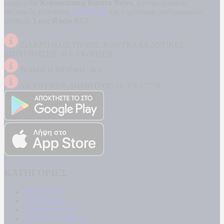
εφημερίδα
Κυριακάτικη Kontra News
, ο ενημερωτικός
αθλητικός ιστότοπος
Filathlos.gr
και ο μουσικός ραδιοφωνικός
σταθμός
Love Radio 97,5
.
ΔΙΑΚΡΙΤΙΚΟΣ ΤΙΤΛΟΣ: KONTRA ΕΚΔΟΤΙΚΕΣ
ΕΠΙΧΕΙΡΗΣΕΙΣ ΙΚΕ ΕΚΔΟΣΕΙΣ
ΝΟΜΙΚΗ ΜΟΡΦΗ: ΙΚΕ
ΔΙΕΥΘΥΝΣΗ: ΔΗΜΗΤΡΟΣ 31, ΤΚ 17778
ΚΑΤΗΓΟΡΙΕΣ
ΠΟΛΙΤΙΚΗ
ΚΟΙΝΩΝΙΑ
ΜΠΟΥΡΛΟΤΟ
ΠΑΡΑΠΟΛΙΤΙΚΑ