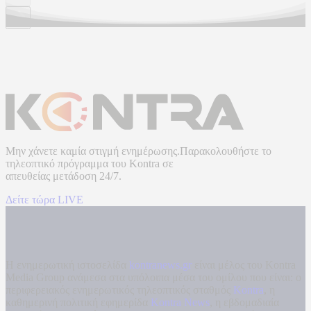
Μην χάνετε καμία στιγμή ενημέρωσης.Παρακολουθήστε το
τηλεοπτικό πρόγραμμα του
Kontra
σε
απευθείας μετάδοση
24/7.
Δείτε τώρα LIVE
Η ενημερωτική ιστοσελίδα
kontranews.gr
είναι μέλος του Kontra
Media Group ανάμεσα στα υπόλοιπα μέσα του ομίλου που είναι: ο
περιφερειακός ενημερωτικός τηλεοπτικός σταθμός
Kontra
, η
καθημερινή πολιτική εφημερίδα
Kontra News
, η εβδομαδιαία