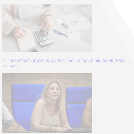
Εξωδικαστικός μηχανισμός: Άνω των 20 δισ. ευρώ οι ρυθμίσεις
οφειλών