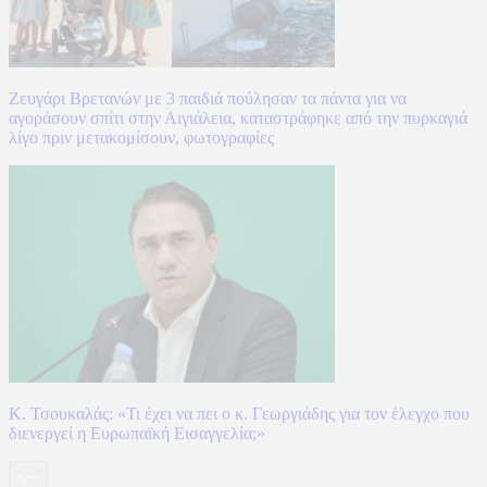
Ζευγάρι Βρετανών με 3 παιδιά πούλησαν τα πάντα για να
αγοράσουν σπίτι στην Αιγιάλεια, καταστράφηκε από την πυρκαγιά
λίγο πριν μετακομίσουν, φωτογραφίες
Κ. Τσουκαλάς: «Τι έχει να πει ο κ. Γεωργιάδης για τον έλεγχο που
διενεργεί η Ευρωπαϊκή Εισαγγελία;»