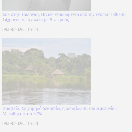
Σοκ στην Ταϊλάνδη: Βίντεο ντοκουμέντο από την ένοπλη επίθεση
14χρονου σε σχολείο με 8 νεκρούς
08/08/2026 - 15:23
Βραζιλία: Σε χαμηλό δεκαετίας η αποψίλωση του Αμαζονίου –
Μειώθηκε κατά 37%
08/08/2026 - 15:20