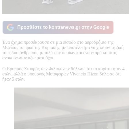
Προσθέστε το kontranews.gr στην Google
Ένα όχημα προσέκρουσε σε μια είσοδο στο αεροδρόμιο της
Μανίλας το πρωί της Κυριακής, με αποτέλεσμα να χάσουν τη ζωή
τους δύο άνθρωποι, μεταξύ των οποίων και ένα νεαρό κορίτσι,
ανακοίνωσαν αξιωματούχοι.
Ο Ερυθρός Σταυρός των Φιλιππίνων δήλωσε ότι το κορίτσι ήταν 4
ετών, αλλά ο υπουργός Μεταφορών Vivencio Hizon δήλωσε ότι
ήταν 5 ετών.