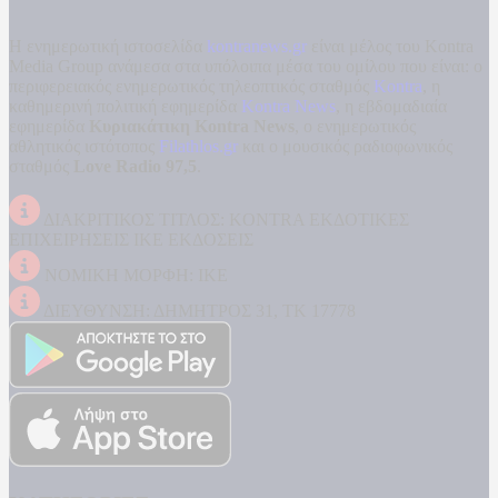
Η ενημερωτική ιστοσελίδα
kontranews.gr
είναι μέλος του Kontra
Media Group ανάμεσα στα υπόλοιπα μέσα του ομίλου που είναι: ο
περιφερειακός ενημερωτικός τηλεοπτικός σταθμός
Kontra
, η
καθημερινή πολιτική εφημερίδα
Kontra News
, η εβδομαδιαία
εφημερίδα
Κυριακάτικη Kontra News
, ο ενημερωτικός
αθλητικός ιστότοπος
Filathlos.gr
και ο μουσικός ραδιοφωνικός
σταθμός
Love Radio 97,5
.
ΔΙΑΚΡΙΤΙΚΟΣ ΤΙΤΛΟΣ: KONTRA ΕΚΔΟΤΙΚΕΣ
ΕΠΙΧΕΙΡΗΣΕΙΣ ΙΚΕ ΕΚΔΟΣΕΙΣ
ΝΟΜΙΚΗ ΜΟΡΦΗ: ΙΚΕ
ΔΙΕΥΘΥΝΣΗ: ΔΗΜΗΤΡΟΣ 31, ΤΚ 17778