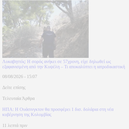
Λυκαβηττός: Η σορός ανήκει σε 57χρονη, είχε δηλωθεί ως
εξαφανισμένη από την Κυψέλη – Τι αποκαλύπτει η ιατροδικαστική
08/08/2026 - 15:07
Δείτε επίσης
Τελευταία Άρθρα
ΗΠΑ: H Ουάσινγκτον θα προσφέρει 1 δισ. δολάρια στη νέα
κυβέρνηση της Κολομβίας
11 λεπτά πριν