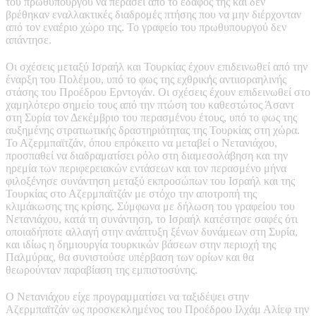
του πρωθυπουργού να περάσει από το έδαφός της και δεν
βρέθηκαν εναλλακτικές διαδρομές πτήσης που να μην διέρχονταν
από τον εναέριο χώρο της. Το γραφείο του πρωθυπουργού δεν
απάντησε.
Οι σχέσεις μεταξύ Ισραήλ και Τουρκίας έχουν επιδεινωθεί από την
έναρξη του Πολέμου, υπό το φως της εχθρικής αντιισραηλινής
στάσης του Προέδρου Ερντογάν. Οι σχέσεις έχουν επιδεινωθεί στο
χαμηλότερο σημείο τους από την πτώση του καθεστώτος Άσαντ
στη Συρία τον Δεκέμβριο του περασμένου έτους, υπό το φως της
αυξημένης στρατιωτικής δραστηριότητας της Τουρκίας στη χώρα.
Το Αζερμπαϊτζάν, όπου επρόκειτο να μεταβεί ο Νετανιάχου,
προσπαθεί να διαδραματίσει ρόλο στη διαμεσολάβηση και την
ηρεμία των περιφερειακών εντάσεων και τον περασμένο μήνα
φιλοξένησε συνάντηση μεταξύ εκπροσώπων του Ισραήλ και της
Τουρκίας στο Αζερμπαϊτζάν με στόχο την αποτροπή της
κλιμάκωσης της κρίσης. Σύμφωνα με δήλωση του γραφείου του
Νετανιάχου, κατά τη συνάντηση, το Ισραήλ κατέστησε σαφές ότι
οποιαδήποτε αλλαγή στην ανάπτυξη ξένων δυνάμεων στη Συρία,
και ιδίως η δημιουργία τουρκικών βάσεων στην περιοχή της
Παλμύρας, θα συνιστούσε υπέρβαση των ορίων και θα
θεωρούνταν παραβίαση της εμπιστοσύνης.
Ο Νετανιάχου είχε προγραμματίσει να ταξιδέψει στην
Αζερμπαϊτζάν ως προσκεκλημένος του Προέδρου Ιλχάμ Αλίεφ την