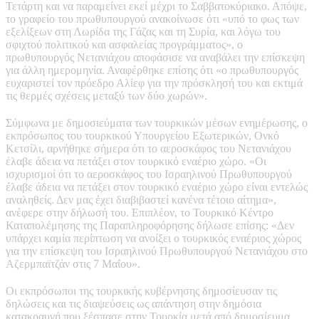
Τετάρτη και να παραμείνει εκεί μέχρι το Σαββατοκύριακο. Απόψε,
το γραφείο του πρωθυπουργού ανακοίνωσε ότι «υπό το φως των
εξελίξεων στη Λωρίδα της Γάζας και τη Συρία, και λόγω του
σφιχτού πολιτικού και ασφαλείας προγράμματος», ο
πρωθυπουργός Νετανιάχου αποφάσισε να αναβάλει την επίσκεψη
για άλλη ημερομηνία. Αναφέρθηκε επίσης ότι «ο πρωθυπουργός
ευχαριστεί τον πρόεδρο Αλίεφ για την πρόσκλησή του και εκτιμά
τις θερμές σχέσεις μεταξύ των δύο χωρών».
Σύμφωνα με δημοσιεύματα των τουρκικών μέσων ενημέρωσης, ο
εκπρόσωπος του τουρκικού Υπουργείου Εξωτερικών, Ονκό
Κετσίλι, αρνήθηκε σήμερα ότι το αεροσκάφος του Νετανιάχου
έλαβε άδεια να πετάξει στον τουρκικό εναέριο χώρο. «Οι
ισχυρισμοί ότι το αεροσκάφος του Ισραηλινού Πρωθυπουργού
έλαβε άδεια να πετάξει στον τουρκικό εναέριο χώρο είναι εντελώς
αναληθείς. Δεν μας έχει διαβιβαστεί κανένα τέτοιο αίτημα»,
ανέφερε στην δήλωσή του. Επιπλέον, το Τουρκικό Κέντρο
Καταπολέμησης της Παραπληροφόρησης δήλωσε επίσης: «Δεν
υπάρχει καμία περίπτωση να ανοίξει ο τουρκικός εναέριος χώρος
για την επίσκεψη του Ισραηλινού Πρωθυπουργού Νετανιάχου στο
Αζερμπαϊτζάν στις 7 Μαΐου».
Οι εκπρόσωποι της τουρκικής κυβέρνησης δημοσίευσαν τις
δηλώσεις και τις διαψεύσεις ως απάντηση στην δημόσια
κατακραυγή που ξέσπασε στην Τουρκία μετά από δημοσίευμα