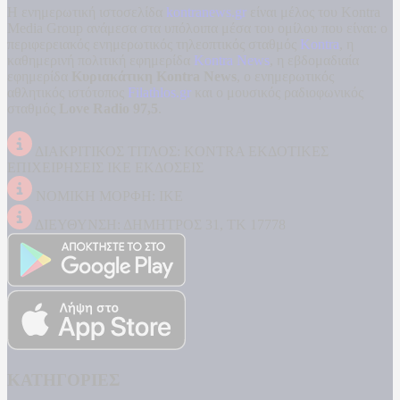
Η ενημερωτική ιστοσελίδα
kontranews.gr
είναι μέλος του Kontra
Media Group ανάμεσα στα υπόλοιπα μέσα του ομίλου που είναι: ο
περιφερειακός ενημερωτικός τηλεοπτικός σταθμός
Kontra
, η
καθημερινή πολιτική εφημερίδα
Kontra News
, η εβδομαδιαία
εφημερίδα
Κυριακάτικη Kontra News
, ο ενημερωτικός
αθλητικός ιστότοπος
Filathlos.gr
και ο μουσικός ραδιοφωνικός
σταθμός
Love Radio 97,5
.
ΔΙΑΚΡΙΤΙΚΟΣ ΤΙΤΛΟΣ: KONTRA ΕΚΔΟΤΙΚΕΣ
ΕΠΙΧΕΙΡΗΣΕΙΣ ΙΚΕ ΕΚΔΟΣΕΙΣ
ΝΟΜΙΚΗ ΜΟΡΦΗ: ΙΚΕ
ΔΙΕΥΘΥΝΣΗ: ΔΗΜΗΤΡΟΣ 31, ΤΚ 17778
ΚΑΤΗΓΟΡΙΕΣ