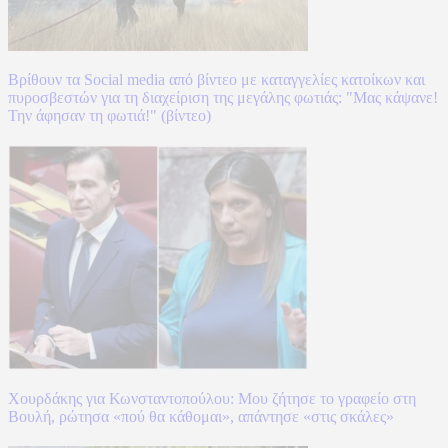
Βρίθουν τα Social media από βίντεο με καταγγελίες κατοίκων και
πυροσβεστών για τη διαχείριση της μεγάλης φωτιάς: "Μας κάψανε!
Την άφησαν τη φωτιά!" (βίντεο)
Χουρδάκης για Κωνσταντοπούλου: Μου ζήτησε το γραφείο στη
Βουλή, ρώτησα «πού θα κάθομαι», απάντησε «στις σκάλες»