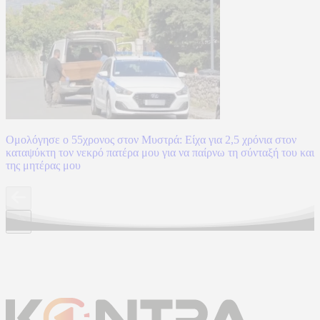
Ομολόγησε ο 55χρονος στον Μυστρά: Είχα για 2,5 χρόνια στον
καταψύκτη τον νεκρό πατέρα μου για να παίρνω τη σύνταξή του και
της μητέρας μου