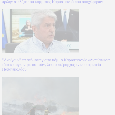
πρώην στελέχη του κόμματος Καρυστιανού που αποχώρησαν
"Ανοίγουν" τα στόματα για το κόμμα Καρυστιανού: «Διαπίστωσα
τάσεις συγκεντρωτισμού», λέει ο πτέραρχος εν αποστρατεία
Παπανικολάου