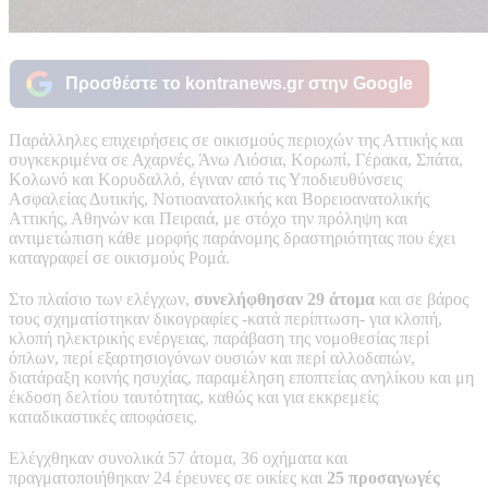
Προσθέστε το kontranews.gr στην Google
Παράλληλες επιχειρήσεις σε οικισμούς περιοχών της Αττικής και
συγκεκριμένα σε Αχαρνές, Άνω Λιόσια, Κορωπί, Γέρακα, Σπάτα,
Κολωνό και Κορυδαλλό, έγιναν από τις Υποδιευθύνσεις
Ασφαλείας Δυτικής, Νοτιοανατολικής και Βορειοανατολικής
Αττικής, Αθηνών και Πειραιά, με στόχο την πρόληψη και
αντιμετώπιση κάθε μορφής παράνομης δραστηριότητας που έχει
καταγραφεί σε οικισμούς Ρομά.
Στο πλαίσιο των ελέγχων,
συνελήφθησαν 29 άτομα
και σε βάρος
τους σχηματίστηκαν δικογραφίες -κατά περίπτωση- για κλοπή,
κλοπή ηλεκτρικής ενέργειας, παράβαση της νομοθεσίας περί
όπλων, περί εξαρτησιογόνων ουσιών και περί αλλοδαπών,
διατάραξη κοινής ησυχίας, παραμέληση εποπτείας ανηλίκου και μη
έκδοση δελτίου ταυτότητας, καθώς και για εκκρεμείς
καταδικαστικές αποφάσεις.
Ελέγχθηκαν συνολικά 57 άτομα, 36 οχήματα και
πραγματοποιήθηκαν 24 έρευνες σε οικίες και
25 προσαγωγές