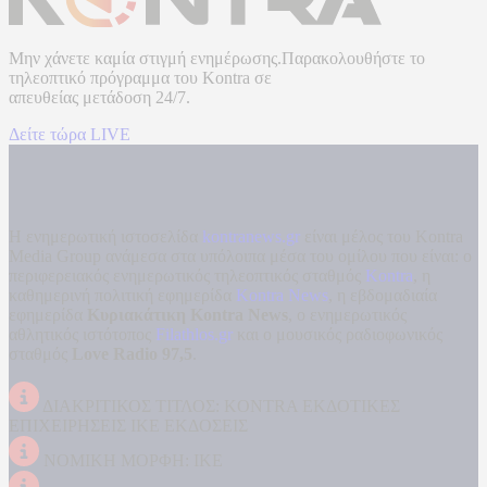
Μην χάνετε καμία στιγμή ενημέρωσης.Παρακολουθήστε το
τηλεοπτικό πρόγραμμα του
Kontra
σε
απευθείας μετάδοση
24/7.
Δείτε τώρα LIVE
Η ενημερωτική ιστοσελίδα
kontranews.gr
είναι μέλος του Kontra
Media Group ανάμεσα στα υπόλοιπα μέσα του ομίλου που είναι: ο
περιφερειακός ενημερωτικός τηλεοπτικός σταθμός
Kontra
, η
καθημερινή πολιτική εφημερίδα
Kontra News
, η εβδομαδιαία
εφημερίδα
Κυριακάτικη Kontra News
, ο ενημερωτικός
αθλητικός ιστότοπος
Filathlos.gr
και ο μουσικός ραδιοφωνικός
σταθμός
Love Radio 97,5
.
ΔΙΑΚΡΙΤΙΚΟΣ ΤΙΤΛΟΣ: KONTRA ΕΚΔΟΤΙΚΕΣ
ΕΠΙΧΕΙΡΗΣΕΙΣ ΙΚΕ ΕΚΔΟΣΕΙΣ
ΝΟΜΙΚΗ ΜΟΡΦΗ: ΙΚΕ