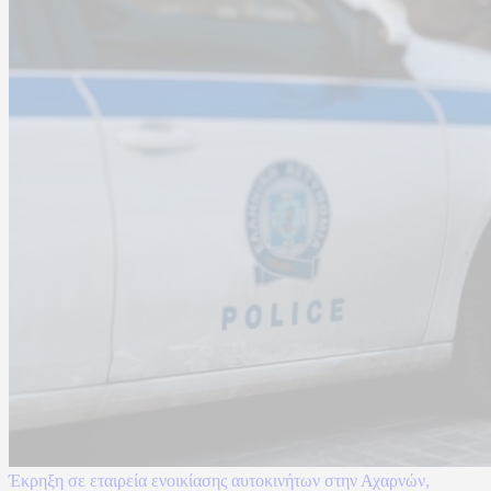
Έκρηξη σε εταιρεία ενοικίασης αυτοκινήτων στην Αχαρνών,