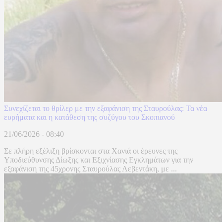
Συνεχίζεται το θρίλερ με την εξαφάνιση της Σταυρούλας: Τα νέα
ευρήματα και η κατάθεση της συζύγου του Σκοπιανού
21/06/2026 - 08:40
Σε πλήρη εξέλιξη βρίσκονται στα Χανιά οι έρευνες της
Υποδιεύθυνσης Δίωξης και Εξιχνίασης Εγκλημάτων για την
εξαφάνιση της 45χρονης Σταυρούλας Λεβεντάκη, με ...