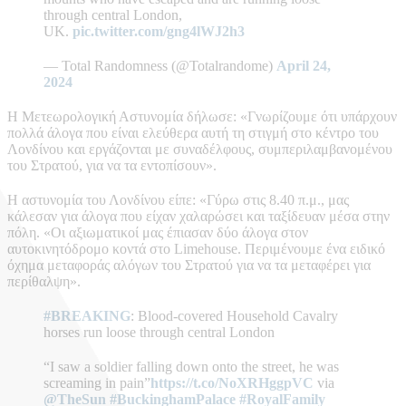
through central London,
UK.
pic.twitter.com/gng4lWJ2h3
— Total Randomness (@Totalrandome)
April 24,
2024
Η Μετεωρολογική Αστυνομία δήλωσε: «Γνωρίζουμε ότι υπάρχουν
πολλά άλογα που είναι ελεύθερα αυτή τη στιγμή στο κέντρο του
Λονδίνου και εργάζονται με συναδέλφους, συμπεριλαμβανομένου
του Στρατού, για να τα εντοπίσουν».
Η αστυνομία του Λονδίνου είπε: «Γύρω στις 8.40 π.μ., μας
κάλεσαν για άλογα που είχαν χαλαρώσει και ταξίδευαν μέσα στην
πόλη. «Οι αξιωματικοί μας έπιασαν δύο άλογα στον
αυτοκινητόδρομο κοντά στο Limehouse. Περιμένουμε ένα ειδικό
όχημα μεταφοράς αλόγων του Στρατού για να τα μεταφέρει για
περίθαλψη».
#BREAKING
: Blood-covered Household Cavalry
horses run loose through central London
“I saw a soldier falling down onto the street, he was
screaming in pain”
https://t.co/NoXRHggpVC
via
@TheSun
#BuckinghamPalace
#RoyalFamily