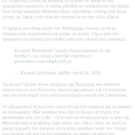
Οι υπηρεσίες έκτακτης ανάγκης έσπευσαν σε βοήθεια τον
τραυματία στρατιώτη, ο οποίος εθεάθη να νοσηλεύεται στο δρόμο.
Ένα ασημί φορτηγό Mercedes-Benz χτυπήθηκε επίσης από άλλο
άλογο, με ζημιές στο πλάι και σπασμένα τα δύο πίσω τζάμια.
Ο δρόμος των Ανακτόρων του Μπάκιγχαμ έκλεισε μετά το
σοκαριστικό περιστατικό και μπήκε σε κλοιό. Γύρω από τον
τραυματία στρατιώτη έχει στηθεί μια μπλε σκηνή από μουσαμά.
Escaped Household Cavalry horses jumped on my
brother’s car. What a horrible experience.
pic.twitter.com/J8qtGzbFyu
— Ricardo (@ricardo_slb88)
April 24, 2024
Τα άλογα έτρεξαν στους δρόμους της Βικτώριας και έφτασαν
ανατολικά ως τον Άλντουιτς προτού ηρεμήσουν και εντοπιστούν
από την αστυνομία στον αυτοκινητόδρομο κοντά στο Limehouse.
Οι αξιωματικοί περιμένουν τώρα άλογα του στρατού για να πάρουν
τα ζώα μακριά. Μια γυναίκα που είδε το άλογο να πέφτει στο
αυτοκίνητο είπε στο LBC: «Ένα από τα άλογα χτύπησε το βαν της
Mercedes και ο αναβάτης ήταν πάνω του, έπεσε πίσω σε αυτό το
μικρό κομμάτι του δρόμου και η άλλη γυναίκα έχασε τον έλεγχο
του αλόγου της και εκείνη κατάφερε να πιάσει τα κάγκελα.