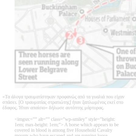
«Τα άλογα τραυματίστηκαν προφανώς από τα γυαλιά που είχαν
σπάσει. [Ο τραυματίας στρατιώτης] ήταν ξαπλωμένος εκεί στο
έδαφος. Ήταν απαίσιο» δήλωσε αυτόπτης μάρτυρας.
<imgsrc=”” alt=”
” class=”wp-smiley” style=”height:
1em; max-height: 1em;”> A horse which appears to be
covered in blood is among five Household Cavalry
mounts who have escaped and are running loose