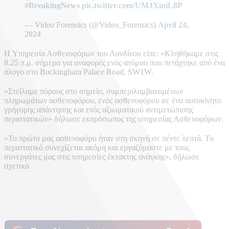
#BreakingNews
pic.twitter.com/UMJXiniL8P
— Video Forensics (@Video_Forensics)
April 24,
2024
H Υπηρεσία Ασθενοφόρων του Λονδίνου είπε: «Κληθήκαμε στις
8.25 π.μ. σήμερα για αναφορές ενός ατόμου που πετάχτηκε από ένα
άλογο στο Buckingham Palace Road, SW1W.
«Στείλαμε πόρους στο σημείο, συμπεριλαμβανομένων
πληρωμάτων ασθενοφόρου, ενός ασθενοφόρου σε ένα αυτοκίνητο
γρήγορης απάντησης και ενός αξιωματικού αντιμετώπισης
περιστατικών» δήλωσε εκπρόσωπος της υπηρεσίας Ασθενοφόρων.
«Το πρώτο μας ασθενοφόρο ήταν στη σκηνή σε πέντε λεπτά. Το
περιστατικό συνεχίζεται ακόμη και εργαζόμαστε με τους
συνεργάτες μας στις υπηρεσίες έκτακτης ανάγκης», δήλωσε
σχετικά