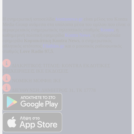
Η ενημερωτική ιστοσελίδα
kontranews.gr
είναι μέλος του Kontra
Media Group ανάμεσα στα υπόλοιπα μέσα του ομίλου που είναι: ο
περιφερειακός ενημερωτικός τηλεοπτικός σταθμός
Kontra
, η
καθημερινή πολιτική εφημερίδα
Kontra News
, η εβδομαδιαία
εφημερίδα
Κυριακάτικη Kontra News
, ο ενημερωτικός
αθλητικός ιστότοπος
Filathlos.gr
και ο μουσικός ραδιοφωνικός
σταθμός
Love Radio 97,5
.
ΔΙΑΚΡΙΤΙΚΟΣ ΤΙΤΛΟΣ: KONTRA ΕΚΔΟΤΙΚΕΣ
ΕΠΙΧΕΙΡΗΣΕΙΣ ΙΚΕ ΕΚΔΟΣΕΙΣ
ΝΟΜΙΚΗ ΜΟΡΦΗ: ΙΚΕ
ΔΙΕΥΘΥΝΣΗ: ΔΗΜΗΤΡΟΣ 31, ΤΚ 17778