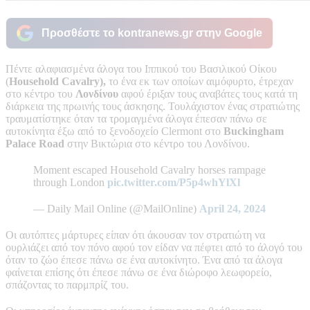
Προσθέστε το kontranews.gr στην Google
Πέντε αλαφιασμένα άλογα του Ιππικού του Βασιλικού Οίκου
(
Household Cavalry),
το ένα εκ των οποίων αιμόφυρτο, έτρεχαν
στο κέντρο του
Λονδίνου
αφού έριξαν τους αναβάτες τους κατά τη
διάρκεια της πρωινής τους άσκησης. Τουλάχιστον ένας στρατιώτης
τραυματίστηκε όταν τα τρομαγμένα άλογα έπεσαν πάνω σε
αυτοκίνητα έξω από το ξενοδοχείο Clermont στο
Buckingham
Palace Road
στην Βικτώρια στο κέντρο του Λονδίνου.
Moment escaped Household Cavalry horses rampage
through London
pic.twitter.com/P5p4whYlXl
— Daily Mail Online (@MailOnline)
April 24, 2024
Οι αυτόπτες μάρτυρες είπαν ότι άκουσαν τον στρατιώτη να
ουρλιάζει από τον πόνο αφού τον είδαν να πέφτει από το άλογό του
όταν το ζώο έπεσε πάνω σε ένα αυτοκίνητο. Ένα από τα άλογα
φαίνεται επίσης ότι έπεσε πάνω σε ένα διώροφο λεωφορείο,
σπάζοντας το παρμπρίζ του.