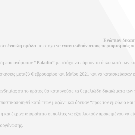
Ενώπιον δικασ
ίσει
ένοπλη ομάδα
με στόχο να
εναντιωθούν στους περιορισμούς
πο
ωση που ονόμασαν
“Paladin”
με στόχο να πάρουν τα όπλα κατά των κυ
ασκήσεις μεταξύ Φεβρουαρίου και Μαΐου 2021 και να κατασκεύασαν 
πανδημίας ότι το κράτος θα καταργούσε τα θεμελιώδη δικαιώματα των
οσπαστικοποιηθεί κατά “των μαζών” και όδευαν “προς τον εμφύλιο κα
η και έκρινε απαραίτητο οι πολίτες να εξοπλιστούν προκειμένου να εί
 οργάνωσης.