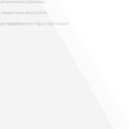
ραστρατιωτικές ασκήσεις.
υ παραμένουν ασύλληπτοι.
για παραβίαση του νόμου περί όπλων.