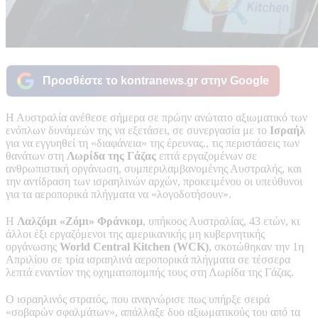
Προσθέστε το kontranews.gr στην Google
Η Αυστραλία ανέθεσε σήμερα σε πρώην ανώτατο αξιωματικό των
ενόπλων δυνάμεών της να εξετάσει, σε συνεργασία με το
Ισραήλ
για να εγγυηθεί τη «διαφάνεια» της έρευνας., τις περιστάσεις των
θανάτων στη
Λωρίδα της Γάζας
επτά εργαζομένων σε
ανθρωπιστική οργάνωση, συμπεριλαμβανομένης Αυστραλής, και
την αντίδραση των ισραηλινών αρχών, προκειμένου οι υπεύθυνοι
για τα αεροπορικά πλήγματα να «λογοδοτήσουν».
Η
Λαλζόμι «Ζόμι» Φράνκομ
, υπήκοος Αυστραλίας, 43 ετών, κι
άλλοι έξι εργαζόμενοι της αμερικανικής μη κυβερνητικής
οργάνωσης
World Central Kitchen (WCK)
, σκοτώθηκαν την 1η
Απριλίου σε τρία ισραηλινά αεροπορικά πλήγματα σε τέσσερα
λεπτά εναντίον της οχηματοπομπής τους στη Λωρίδα της Γάζας.
Ο ισραηλινός στρατός, που αναγνώρισε πως υπήρξε σειρά
«σοβαρών σφαλμάτων», απάλλαξε δυο αξιωματικούς του από τα