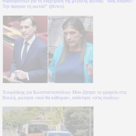
πυροσβεστών για τη διαχείριση της μεγάλης φωτιάς: "Μας κάψανε!
Την άφησαν τη φωτιά!" (βίντεο)
Χουρδάκης για Κωνσταντοπούλου: Μου ζήτησε το γραφείο στη
Βουλή, ρώτησα «πού θα κάθομαι», απάντησε «στις σκάλες»