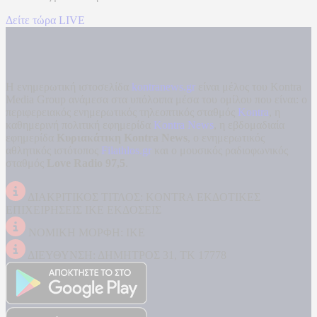
Δείτε τώρα LIVE
Η ενημερωτική ιστοσελίδα
kontranews.gr
είναι μέλος του Kontra
Media Group ανάμεσα στα υπόλοιπα μέσα του ομίλου που είναι: ο
περιφερειακός ενημερωτικός τηλεοπτικός σταθμός
Kontra
, η
καθημερινή πολιτική εφημερίδα
Kontra News
, η εβδομαδιαία
εφημερίδα
Κυριακάτικη Kontra News
, ο ενημερωτικός
αθλητικός ιστότοπος
Filathlos.gr
και ο μουσικός ραδιοφωνικός
σταθμός
Love Radio 97,5
.
ΔΙΑΚΡΙΤΙΚΟΣ ΤΙΤΛΟΣ: KONTRA ΕΚΔΟΤΙΚΕΣ
ΕΠΙΧΕΙΡΗΣΕΙΣ ΙΚΕ ΕΚΔΟΣΕΙΣ
ΝΟΜΙΚΗ ΜΟΡΦΗ: ΙΚΕ
ΔΙΕΥΘΥΝΣΗ: ΔΗΜΗΤΡΟΣ 31, ΤΚ 17778