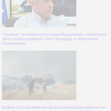
"Ανοίγουν" τα στόματα για το κόμμα Καρυστιανού: «Διαπίστωσα
τάσεις συγκεντρωτισμού», λέει ο πτέραρχος εν αποστρατεία
Παπανικολάου
Βρίθουν τα Social media από βίντεο με καταγγελίες κατοίκων και