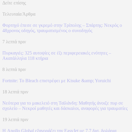
Δείτε επίσης
Τελευταία Άρθρα
Φορτηγό έπεσε σε γκρεμό στην Τρίπολης – Σπάρτης: Νεκρός ο
48χρονος οδηγός, τραυματισμένος ο συνοδηγός
7 λεπτά πριν
Πυρκαγιές: 325 αυτοψίες σε έξι περιφερειακές ενότητες –
Ακατάλληλα 118 κτήρια
8 λεπτά πριν
Fortnite: Το Bleach επιστρέφει με Kisuke &amp; Yoruichi
18 λεπτά πριν
Νεότερα για το μακελειό στη Ταϊλάνδη: Μαθητής άνοιξε πυρ σε
σχολείο – Νεκροί μαθητές και δάσκαλοι, αναφορές για τραυματίες
19 λεπτά πριν
Η Apollo Global εξαγοράζει την EasyJet με 7,7 δισ. δολάρια