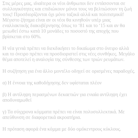
Στις µέρες µας, ιδιαίτερα οι νέοι άνθρωποι δεν εντάσσονται σε
συλλογικότητες και επιδιώκουν µόνοι τους να βελτιώσουν τη ζωή
τους! Προσδιορίζονται όχι µόνο ταξικά αλλά και πολιτισµικά!
Μέγιστο ζήτηµα είναι αν οι νέοι θα κινηθούν υπέρ µιας
εναλλακτικής διακυβέρνησης όπως το ‘81 και το ‘15 και αν θα
µειωθεί έστω κατά 10 µονάδες το ποσοστό της αποχής που
βρίσκεται στο 60%.
Η νέα γενιά πρέπει να διεκδικήσει το δικαίωµα στο όνειρο αλλά
και το όνειρο πρέπει να προσδιοριστεί στις νέες συνθήκες. Μεγάλο
θέµα αποτελεί η αναλογία της σύνθεσης των τριών ρευµάτων.
Η συζήτηση για ένα άλλο µοντέλο οδηγεί σε ορισµένες παραδοχές.
α) Η έννοια της καθοδήγησης δεν υφίσταται πλέον
β) Η αντίληψη περασµένων δεκαετιών για ενιαία αντίληψη έχει
αποδυναµωθεί
γ) Τα σύγχρονα κόµµατα πρέπει να είναι πολυσυλλεκτικά. Με
απεύθυνση σε διαφορετικά ακροατήρια.
Η πρόταση αφορά ένα κόµµα µε δύο οµόκεντρους κύκλους.