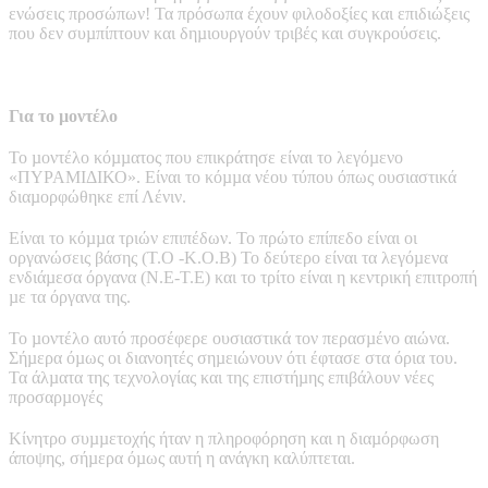
ενώσεις προσώπων! Τα πρόσωπα έχουν φιλοδοξίες και επιδιώξεις
που δεν συµπίπτουν και δηµιουργούν τριβές και συγκρούσεις.
Για το µοντέλο
Το µοντέλο κόµµατος που επικράτησε είναι το λεγόµενο
«ΠΥΡΑΜΙΔΙΚΟ». Είναι το κόµµα νέου τύπου όπως ουσιαστικά
διαµορφώθηκε επί Λένιν.
Είναι το κόµµα τριών επιπέδων. Το πρώτο επίπεδο είναι οι
οργανώσεις βάσης (Τ.Ο -Κ.Ο.Β) Το δεύτερο είναι τα λεγόµενα
ενδιάµεσα όργανα (Ν.Ε-Τ.Ε) και το τρίτο είναι η κεντρική επιτροπή
µε τα όργανα της.
Το µοντέλο αυτό προσέφερε ουσιαστικά τον περασµένο αιώνα.
Σήµερα όµως οι διανοητές σηµειώνουν ότι έφτασε στα όρια του.
Τα άλµατα της τεχνολογίας και της επιστήµης επιβάλουν νέες
προσαρµογές
Κίνητρο συµµετοχής ήταν η πληροφόρηση και η διαµόρφωση
άποψης, σήµερα όµως αυτή η ανάγκη καλύπτεται.