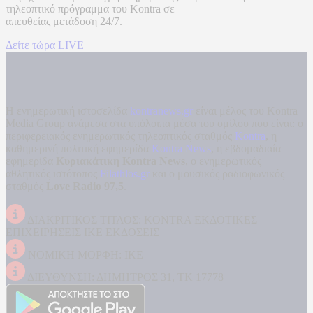
τηλεοπτικό πρόγραμμα του
Kontra
σε
απευθείας μετάδοση
24/7.
Δείτε τώρα LIVE
Η ενημερωτική ιστοσελίδα
kontranews.gr
είναι μέλος του Kontra
Media Group ανάμεσα στα υπόλοιπα μέσα του ομίλου που είναι: ο
περιφερειακός ενημερωτικός τηλεοπτικός σταθμός
Kontra
, η
καθημερινή πολιτική εφημερίδα
Kontra News
, η εβδομαδιαία
εφημερίδα
Κυριακάτικη Kontra News
, ο ενημερωτικός
αθλητικός ιστότοπος
Filathlos.gr
και ο μουσικός ραδιοφωνικός
σταθμός
Love Radio 97,5
.
ΔΙΑΚΡΙΤΙΚΟΣ ΤΙΤΛΟΣ: KONTRA ΕΚΔΟΤΙΚΕΣ
ΕΠΙΧΕΙΡΗΣΕΙΣ ΙΚΕ ΕΚΔΟΣΕΙΣ
ΝΟΜΙΚΗ ΜΟΡΦΗ: ΙΚΕ
ΔΙΕΥΘΥΝΣΗ: ΔΗΜΗΤΡΟΣ 31, ΤΚ 17778