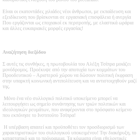
Είναι οι εκατοντάδες χιλιάδες νέοι άνθρωποι, µε εκπαίδευση και
εξειδίκευση που βρίσκονται σε εργασιακή επισφάλεια ή ανεργία
Που εργάζονται ως εποχιακοί εκ περιτροπής, µε ελαστικά ωράρια
και άλλες ευκαιριακές µορφές εργασίας!
Αναζήτηση διεξόδου
Σ αυτές τις συνθήκες, η πρωτοβουλία του Αλέξη Τσίπρα µοιάζει
µονόδροµος. Προέκυψε από την αποτυχία των κοµµάτων του
Προοδευτικού – Αριστερού χώρου να δώσουν πολιτική έκφραση
στην υπαρκτή κοινωνική αντιπολίτευση και να αντιστοιχηθούν µαζί
της.
Μόνο ένα νέο συλλογικό πολιτικό υποκείµενο µπορεί να
λειτουργήσει ως σηµείο συνάντησης των τριών πολιτικών και
ιδεολογικών ρευµάτων, που αναφέρονται στο πρόσφατο κείµενο
που εκπόνησε το Ινστιτούτο Τσίπρα!
Η υπέρβαση απαιτεί και προϋποθέτει τον προσδιορισµό των
χαρακτηριστικών του συλλογικού υποκειµένου! Την διακήρυξη, το
καταστατικό και το πρόγραµµα. Τα κόµµατα είναι εθελοντικές