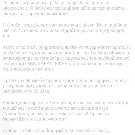
Ο πρώτος περιλαµβάνει µέλη µε πλήρη δικαιώµατα και
υποχρεώσεις. Ο δεύτερος περιλαµβάνει µέλη µε περιορισµένες
υποχρεώσεις άρα και δικαιώµατα!
Η ένταξη ενός µέλους είναι προσωπική επιλογή. Και η µετάβαση
από τον ένα κύκλο στον άλλο εξαρτάται µόνο από την βούληση
του.
Αυτός ο πολιτικός σχηµατισµός πρέπει να συγκροτήσει παρατάξεις
συνδικαλιστικές (µετωπικά σχήµατα) µε πανελλαδική άρθρωση σε
αντιστοίχιση µε τις τριτοβάθµιες οργανώσεις του συνδικαλιστικού
κινήµατος.(ΓΣΕΕ,ΑΔΕΔΥ, ΕΦΕΕ κτλ.) αλλά και µε αντίστοιχα
θεµατικά µαζικά κινήµατα.
Πρέπει να αρθρωθεί στη βάση ενός δικτύου µε πυρήνες. Πυρήνες
γεωγραφικούς εργασιακούς, κλαδικού χώρου που δεν θα
υπερβαίνουν τα 20 µέλη.
Βασικό χαρακτηριστικό λειτουργίας πρέπει να είναι η δυνατότητα
του µέλους να συνδιαµορφώνει τις αποφάσεις και όχι ο
εξουσιοδοτισµός των σπάνιων ψηφοφοριών! Πρέπει να
διασφαλίζει την λειτουργικότητα!
Εχουµε εισέλθει σε κρίσιµη φάση κοινωνικής εξέλιξης.