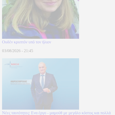
Ουδέν κρυπτόν υπό τον ήλιον
03/08/2026 - 21:45
Νέες ταυτότητες: Ενα έργο - µαµούθ µε µεγάλο κόστος και πολλά