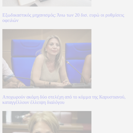
Εξωδικαστικός μηχανισμός: Άνω των 20 δισ. ευρώ οι ρυθμίσεις
οφειλών
Αποχωρούν ακόμη δύο στελέχη από το κόμμα της Καρυστιανού,
καταγγέλλουν έλλειψη διαλόγου