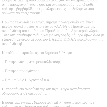
Ζούµε σε µια περίοδο δοµικών αλλαγών και ανατροπών, τόσο
στην παραγωγική βάση, όσο και στο εποικοδόµηµα. Ο κάθε
πολίτης «βοµβαρδίζεται» µε πληροφορίες και δεδοµένα που
αδυνατεί να επεξεργασθεί.
Πριν τις τελευταίες εκλογές, πήραµε πρωτοβουλία και έγινε
µεγάλη συγκέντρωση στο θέατρο «ΑΛΦΑ». Προτείναµε την
ανασύνθεση του ευρύτερου Προοδευτικού – Αριστερού χώρου.
Τότε απειληθήκαµε ακόµη και µε διαγραφές. Σήµερα όµως όλοι µε
εξαίρεση µεγάλου µέρους του ΠΑΣΟΚ-ΚΙΝΑΛ επικαλούνται την
ανασύνθεση!
Καταθέσαµε προτάσεις στο δηµόσιο διάλογο:
– Για την ανάγκη νέας µεταπολίτευσης
– Για την αυτοοργάνωση
– Για µια ΑΛΛΗ Αριστερά κ.α.
Η προσπάθεια ανασύνθεσης απέτυχε. Τώρα αναπότρεπτα
οδηγούµαστε σε υπέρβαση…
Εχουµε µια εντελώς διαφορετική ταξική διαστρωµάτωση µε
καθοριστική ενίσχυση του ρόλου του precariato.