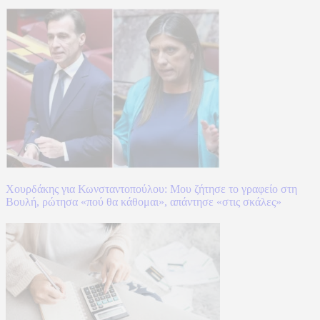
Χουρδάκης για Κωνσταντοπούλου: Μου ζήτησε το γραφείο στη
Βουλή, ρώτησα «πού θα κάθομαι», απάντησε «στις σκάλες»