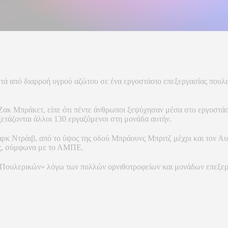
ετά από διαρροή υγρού αζώτου σε ένα εργοστάσιο επεξεργασίας πουλ
ακ Μπράκετ, είπε ότι πέντε άνθρωποι ξεψύχησαν μέσα στο εργοστάσι
ξετάζονται άλλοι 130 εργαζόμενοι στη μονάδα αυτήν.
ρκ Ντράιβ, από το ύψος της οδού Μπράουνς Μπριτζ μέχρι και τον Αυ
ές, σύμφωνα με το ΑΜΠΕ.
Πουλερικών» λόγω των πολλών ορνιθοτροφείων και μονάδων επεξεργ