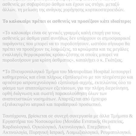
ασθενείς με σοβαρότερο άσθμα και έχουν ως στόχο, μεταξύ
άλλων, τη μείωση της ανάγκης χορήγησης κορτικοστεροειδών.
Το καλοκαίρι πρέπει οι ασθενείς να προσέξουν κάτι ιδιαίτερο;
«Το καλοκαίρι είναι σε γενικές γραμμές καλή εποχή για τους
ασθενείς με άσθμα γιατί συνήθως δεν υπάρχουν οι ατμοσφαιρικοί
παράγοντες που μπορεί να το πυροδοτήσουν, ωστόσο σίγουρα θα
πρέπει να προσέχουν τις λοιμώξεις, τα κρυώματα και τις μεγάλες
εναλλαγές θερμοκρασίας κρύου-ζέστης οι οποίες μπορεί να
πυροδοτήσουν μια κρίση άσθματος», καταλήγει ο κ. Γκάτζιας.
*Το Πνευμονολογικό Τμήμα του Metropolitan Hospital λειτουργεί
καθημερινώς και είναι πλήρως εξοπλισμένο με τον πληρέστερο και
αρτιότερο ιατροτεχνολογικό εξοπλισμό αιχμής, εκτελώντας όλο το
φάσμα των απαιτούμενων εξετάσεων, για την πλήρη διερεύνηση,
ορθή διάγνωση και σωστή παρακολούθηση όλων των
αναπνευστικών νοσημάτων. Απαρτίζεται από έμπειρο
εξειδικευμένο ιατρικό και παραϊατρικό προσωπικό.
Ταυτόχρονα, βρίσκεται σε συνεχή συνεργασία με άλλα Τμήματα &
Εργαστήρια του Νοσοκομείου (Μονάδα Εντατικής Θεραπείας,
Καρδιολογικό, Ογκολογικό, Ακτινολογικό, Επεμβατική
Ακτινολογία, Πυρηνική Ιατρική, Λοιμωξιολογικό, Ρευματολογικό,