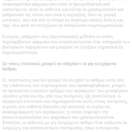
ανακουφιστικά φάρμακα που είναι τα βρογχοδιασταλτικά
εισπνεόμενα, αυτοί οι ασθενείς καλούνται να χρησιμοποιούν και
ρυθμιστικά της νόσου που είναι η κορτιζόνη, τόσο σε μορφή
εισπνοών, όσο και από το στόμα σε ιδιαίτερα υψηλές δόσεις και
παρ΄ όλα αυτά να συνεχίζουν να εκδηλώνουν συμπτωματολογία.
Ευτυχώς, υπάρχουν νέες πρωτοποριακές μέθοδοι οι οποίες
περιλαμβάνουν φάρμακα που συγκαταλέγονται στην κατηγορία των
βιολογικών παραγόντων και μπορούν να ελέγξουν σημαντικά τη
συμπτωματολογία.
Σε ποιες επιπλοκές μπορεί να οδηγήσει το μη ελεγχόμενο
άσθμα;
Σε περιπτώσεις που δεν μπορεί να ελεγχθεί το άσθμα, εκτός από
την επιδείνωση των συμπτωμάτων που προαναφέρθηκαν, μπορεί
να προκαλέσει επιπλέον πρήξιμο των αεραγωγών που μεταφέρουν
οξυγόνο μέσα και έξω από τους πνεύμονες. Ως αποτέλεσμα, οι
αεραγωγοί στενεύουν και δημιουργούνται ουλές στους πνεύμονες,
γεγονός που καθιστά δύσκολη την αναπνοή, τη λεγόμενη
αναδιαμόρφωση των αεραγωγών, η οποία επηρεάζει την
αποτελεσματικότητα των φαρμάκων που χρησιμοποιούνται.
Επιπλέον, οι ασθενείς με μη ελεγχόμενο άσθμα είναι ευάλωτοι σε
λοιμώξεις του αναπνευστικού συστήματος, όπως η πνευμονία.