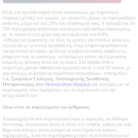
Είναι μια σχετικά συχνή νόσος παγκοσμίως, με σημαντικές
διαφορές μεταξύ των χωρών, με ορισμένες χώρες να παρουσιάζουν
ασθενείς μέχρι και στο 20% του πληθυσμού τους. Υπολογίζεται ότι
358 εκατομμύρια ανθρώπων υποφέρουν από άσθμα παγκοσμίως,
με το ποσοστό στη χώρα μας να κυμαίνεται στο 8-9%.
«Μπορεί να εμφανιστεί σε όλες τις ηλικίες και στα δύο φύλα και
σχετίζεται με γενετική προδιάθεση, όπως κληρονομικότητα και
οικογενειακό ιστορικό, αλλά και περιβαλλοντικούς παράγοντες,
ανάμεσα τους το κάπνισμα, εισπνεόμενοι ρύποι, αλλεργιογόνα,
λοιμώξεις, άσκηση αλλά και το στρες. Στα παιδιά είναι η
συχνότερη χρόνια πάθηση και εμφανίζεται σε 1 στα 10 παιδιά, με
μια συνεχώς αυξανόμενη συχνότητα παγκοσμίως», επισημαίνει
ο
κ. Σπυρίδων Γκάτζιας, Αναπληρωτής Διευθυντής
Πνευμονολόγος στο
Μetropolitan Hospital
και συνεχίζει με τα
συμπτώματα τους παράγοντες που το πυροδοτούν και την
αντιμετώπισή του:
Ποια είναι τα συμπτώματα του άσθματος;
Χαρακτηρίζεται από συμπτώματα όπως ο συριγμός, το αίσθημα
δύσπνοιας, συσφικτικό άλγος ή πόνος στο στήθος, καθώς και από
βήχα που κάποιες φορές μπορεί να είναι ξηρός και κάποιες
παραγωγικός. Αυτά τα συμπτώματα μπορεί να συνοδεύονται και