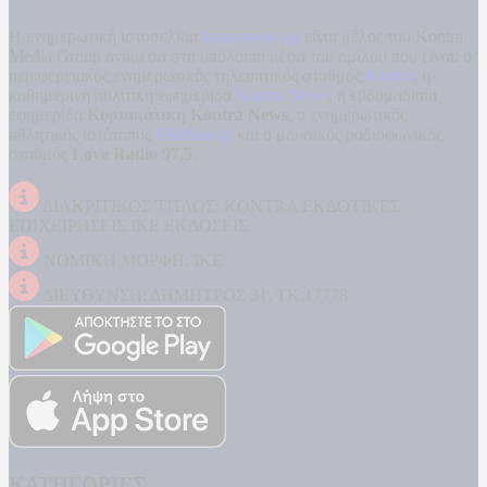
Η ενημερωτική ιστοσελίδα
kontranews.gr
είναι μέλος του Kontra
Media Group ανάμεσα στα υπόλοιπα μέσα του ομίλου που είναι: ο
περιφερειακός ενημερωτικός τηλεοπτικός σταθμός
Kontra
, η
καθημερινή πολιτική εφημερίδα
Kontra News
, η εβδομαδιαία
εφημερίδα
Κυριακάτικη Kontra News
, ο ενημερωτικός
αθλητικός ιστότοπος
Filathlos.gr
και ο μουσικός ραδιοφωνικός
σταθμός
Love Radio 97,5
.
ΔΙΑΚΡΙΤΙΚΟΣ ΤΙΤΛΟΣ: KONTRA ΕΚΔΟΤΙΚΕΣ
ΕΠΙΧΕΙΡΗΣΕΙΣ ΙΚΕ ΕΚΔΟΣΕΙΣ
ΝΟΜΙΚΗ ΜΟΡΦΗ: ΙΚΕ
ΔΙΕΥΘΥΝΣΗ: ΔΗΜΗΤΡΟΣ 31, ΤΚ 17778
ΚΑΤΗΓΟΡΙΕΣ