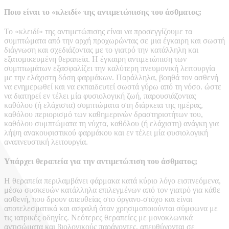
Ποιο είναι το «κλειδί» της αντιμετώπισης του άσθματος;
Το «κλειδί» της αντιμετώπισης είναι να προσεγγίζουμε τα
συμπτώματα από την αρχή προχωρώντας σε μια έγκαιρη και σωστή
διάγνωση και σχεδιάζοντας με το γιατρό την κατάλληλη και
εξατομικευμένη θεραπεία. Η έγκαιρη αντιμετώπιση των
συμπτωμάτων εξασφαλίζει την καλύτερη πνευμονική λειτουργία
με την ελάχιστη δόση φαρμάκων. Παράλληλα, βοηθά τον ασθενή
να ενημερωθεί και να εκπαιδευτεί σωστά γύρω από τη νόσο. ώστε
να διατηρεί εν τέλει μία φυσιολογική ζωή, παρουσιάζοντας
καθόλου (ή ελάχιστα) συμπτώματα στη διάρκεια της ημέρας,
καθόλου περιορισμό των καθημερινών δραστηριοτήτων του,
καθόλου συμπτώματα τη νύχτα, καθόλου (ή ελάχιστη) ανάγκη για
λήψη ανακουφιστικού φαρμάκου και εν τέλει μία φυσιολογική
αναπνευστική λειτουργία.
Υπάρχει θεραπεία για την αντιμετώπιση του άσθματος;
Η θεραπεία περιλαμβάνει φάρμακα κατά κύριο λόγο εισπνεόμενα,
μέσω συσκευών κατάλληλα επιλεγμένων από τον γιατρό για κάθε
ασθενή, που δρουν απευθείας στο όργανο-στόχο και είναι
αποτελεσματικά και ασφαλή όταν χρησιμοποιούνται σύμφωνα με
τις ιατρικές οδηγίες. Νεότερες θεραπείες με μονοκλωνικά
αντισώματα και βιολογικούς παράγοντες, απευθύνονται σε