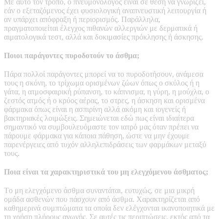
Με αυτό τον τρόπο, ο πνευμονολόγος είναι σε θέση να γνωρίζει,
εάν ο εξεταζόμενος έχει φυσιολογική αναπνευστική λειτουργία ή
αν υπάρχει απόφραξη ή περιορισμός. Παράλληλα,
πραγματοποιείται έλεγχος πιθανών αλλεργιών με δερματικά ή
αιματολογικά τεστ, αλλά και δοκιμασίες πρόκλησης ή άσκησης.
Ποιοι παράγοντες πυροδοτούν το άσθμα;
Πάρα πολλοί παράγοντες μπορεί να το πυροδοτήσουν, ανάμεσα
τους η σκόνη, το τρίχωμα ορισμένων ζώων όπως ο σκύλος ή η
γάτα, η ατμοσφαιρική ρύπανση, το κάπνισμα, η γύρη, η μούχλα, ο
ζεστός ατμός ή ο κρύος αέρας, το στρες, η άσκηση και ορισμένα
φάρμακα όπως είναι η ασπιρίνη αλλά ακόμη και ιογενείς ή
βακτηριακές λοιμώξεις. Σημειώνεται εδώ πως είναι ιδιαίτερα
σημαντικό να συμβουλευόμαστε τον ιατρό μας όταν πρέπει να
πάρουμε φάρμακα για κάποια πάθηση, ώστε να μην έχουμε
παρενέργειες από τυχόν αλληλεπιδράσεις των φαρμάκων μεταξύ
τους.
Ποια είναι τα χαρακτηριστικά του μη ελεγχόμενου άσθματος;
Tο μη ελεγχόμενο άσθμα συναντάται, ευτυχώς, σε μια μικρή
ομάδα ασθενών που πάσχουν από άσθμα. Χαρακτηρίζεται από
καθημερινά συμπτώματα τα οποία δεν ελέγχονται ικανοποιητικά με
τη χρήση πλήρους αγωγής. Σε αυτές τις περιπτώσεις, εκτός από τα