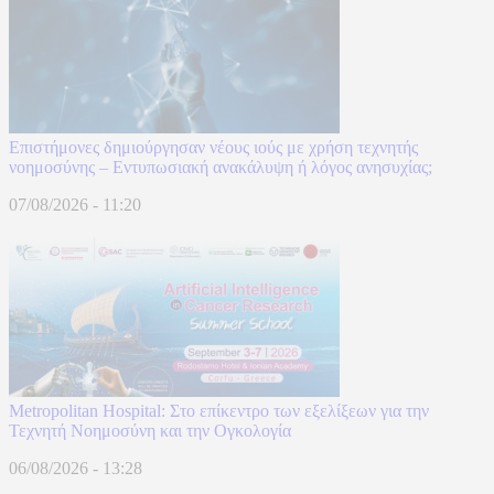
Επιστήμονες δημιούργησαν νέους ιούς με χρήση τεχνητής
νοημοσύνης – Εντυπωσιακή ανακάλυψη ή λόγος ανησυχίας;
07/08/2026 - 11:20
Metropolitan Hospital: Στο επίκεντρο των εξελίξεων για την
Τεχνητή Νοημοσύνη και την Ογκολογία
06/08/2026 - 13:28