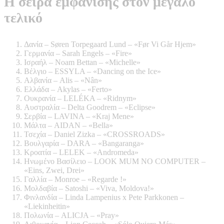
Η σειρά εμφάνισης στον μεγάλο
τελικό
Δανία – Søren Torpegaard Lund – «Før Vi Går Hjem»
Γερμανία – Sarah Engels – «Fire»
Ισραήλ – Noam Bettan – «Michelle»
Βέλγιο – ESSYLA – «Dancing on the Ice»
Αλβανία – Alis – «Nân»
Ελλάδα – Akylas – «Ferto»
Ουκρανία – LELÉKA – «Ridnym»
Αυστραλία – Delta Goodrem – «Eclipse»
Σερβία – LAVINA – «Kraj Mene»
Μάλτα – AIDAN – «Bella»
Τσεχία – Daniel Zizka – «CROSSROADS»
Βουλγαρία – DARA – «Bangaranga»
Κροατία – LELEK – «Andromeda»
Ηνωμένο Βασίλειο – LOOK MUM NO COMPUTER –
«Eins, Zwei, Drei»
Γαλλία – Monroe – «Regarde !»
Μολδαβία – Satoshi – «Viva, Moldova!»
Φινλανδία – Linda Lampenius x Pete Parkkonen –
«Liekinheitin»
Πολωνία – ALICJA – «Pray»