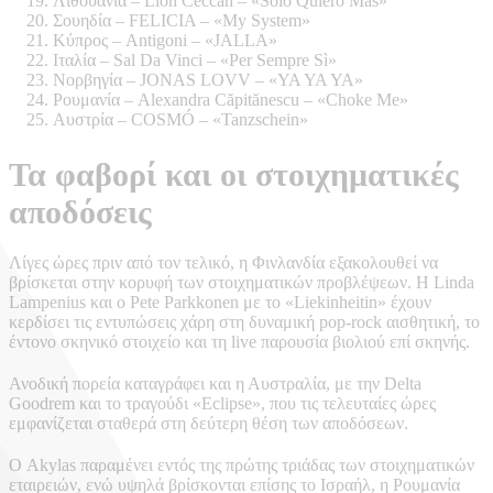
Λιθουανία – Lion Ceccah – «Sólo Quiero Más»
Σουηδία – FELICIA – «My System»
Κύπρος – Antigoni – «JALLA»
Ιταλία – Sal Da Vinci – «Per Sempre Sì»
Νορβηγία – JONAS LOVV – «YA YA YA»
Ρουμανία – Alexandra Căpitănescu – «Choke Me»
Αυστρία – COSMÓ – «Tanzschein»
Τα φαβορί και οι στοιχηματικές
αποδόσεις
Λίγες ώρες πριν από τον τελικό, η Φινλανδία εξακολουθεί να
βρίσκεται στην κορυφή των στοιχηματικών προβλέψεων. Η
Linda
Lampenius
και ο
Pete Parkkonen
με το «Liekinheitin» έχουν
κερδίσει τις εντυπώσεις χάρη στη δυναμική pop-rock αισθητική, το
έντονο σκηνικό στοιχείο και τη live παρουσία βιολιού επί σκηνής.
Ανοδική πορεία καταγράφει και η Αυστραλία, με την
Delta
Goodrem
και το τραγούδι «Eclipse», που τις τελευταίες ώρες
εμφανίζεται σταθερά στη δεύτερη θέση των αποδόσεων.
Ο Akylas παραμένει εντός της πρώτης τριάδας των στοιχηματικών
εταιρειών, ενώ υψηλά βρίσκονται επίσης το Ισραήλ, η Ρουμανία