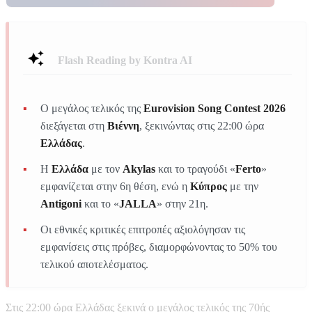
Flash Reading by Kontra AI
Ο μεγάλος τελικός της
Eurovision Song Contest 2026
διεξάγεται στη
Βιέννη
, ξεκινώντας στις 22:00 ώρα
Ελλάδας
.
Η
Ελλάδα
με τον
Akylas
και το τραγούδι «
Ferto
»
εμφανίζεται στην 6η θέση, ενώ η
Κύπρος
με την
Antigoni
και το «
JALLA
» στην 21η.
Οι εθνικές κριτικές επιτροπές αξιολόγησαν τις
εμφανίσεις στις πρόβες, διαμορφώνοντας το 50% του
τελικού αποτελέσματος.
Στις 22:00 ώρα Ελλάδας ξεκινά ο μεγάλος τελικός της 70ής