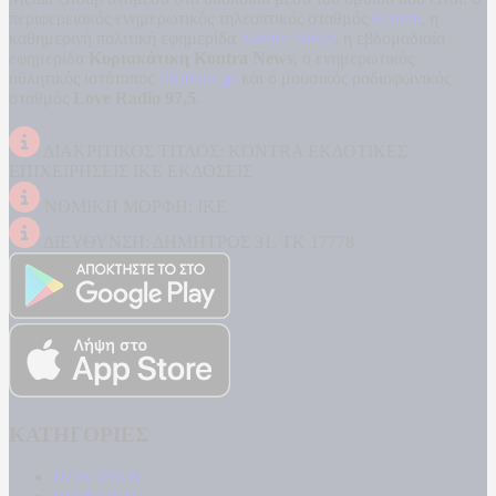
περιφερειακός ενημερωτικός τηλεοπτικός σταθμός
Kontra
, η
καθημερινή πολιτική εφημερίδα
Kontra News
, η εβδομαδιαία
εφημερίδα
Κυριακάτικη Kontra News
, ο ενημερωτικός
αθλητικός ιστότοπος
Filathlos.gr
και ο μουσικός ραδιοφωνικός
σταθμός
Love Radio 97,5
.
ΔΙΑΚΡΙΤΙΚΟΣ ΤΙΤΛΟΣ: KONTRA ΕΚΔΟΤΙΚΕΣ
ΕΠΙΧΕΙΡΗΣΕΙΣ ΙΚΕ ΕΚΔΟΣΕΙΣ
ΝΟΜΙΚΗ ΜΟΡΦΗ: ΙΚΕ
ΔΙΕΥΘΥΝΣΗ: ΔΗΜΗΤΡΟΣ 31, ΤΚ 17778
ΚΑΤΗΓΟΡΙΕΣ
ΠΟΛΙΤΙΚΗ