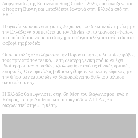
διοργάνωσης της
Eurovision Song Contest 2026
, που φιλοξενείται
φέτος στη Βιέννη και μεταδίδεται ζωντανά στην Ελλάδα από την
ERT
.
Η αγωνία κορυφώνεται για τις 26 χώρες που διεκδικούν τη νίκη, με
την Ελλάδα να συμμετέχει με τον
Akylas
και το τραγούδι «Ferto»,
το οποίο σύμφωνα με τα στοιχήματα συγκαταλέγεται ανάμεσα στα
φαβορί της βραδιάς.
Οι αποστολές ολοκλήρωσαν την Παρασκευή τις τελευταίες πρόβες
τους πριν από τον τελικό, με τη δεύτερη γενική πρόβα να έχει
ιδιαίτερη σημασία, καθώς αξιολογήθηκε από τις εθνικές κριτικές
επιτροπές. Οι εμφανίσεις βαθμολογήθηκαν και καταγράφηκαν, με
την ψήφο των επιτροπών να διαμορφώνει το 50% του τελικού
αποτελέσματος.
Η Ελλάδα θα εμφανιστεί στην 6η θέση του διαγωνισμού, ενώ η
Κύπρος, με την
Antigoni
και το τραγούδι «JALLA», θα
διαγωνιστεί στην 21η θέση.