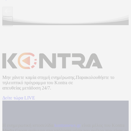
Μην χάνετε καμία στιγμή ενημέρωσης.Παρακολουθήστε το
τηλεοπτικό πρόγραμμα του
Kontra
σε
απευθείας μετάδοση
24/7.
Δείτε τώρα LIVE
Η ενημερωτική ιστοσελίδα
kontranews.gr
είναι μέλος του Kontra
Media Group ανάμεσα στα υπόλοιπα μέσα του ομίλου που είναι: ο