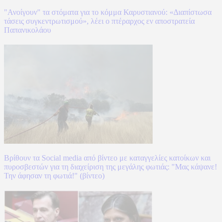
"Ανοίγουν" τα στόματα για το κόμμα Καρυστιανού: «Διαπίστωσα
τάσεις συγκεντρωτισμού», λέει ο πτέραρχος εν αποστρατεία
Παπανικολάου
Βρίθουν τα Social media από βίντεο με καταγγελίες κατοίκων και
πυροσβεστών για τη διαχείριση της μεγάλης φωτιάς: "Μας κάψανε!
Την άφησαν τη φωτιά!" (βίντεο)