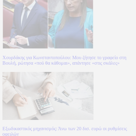
Χουρδάκης για Κωνσταντοπούλου: Μου ζήτησε το γραφείο στη
Βουλή, ρώτησα «πού θα κάθομαι», απάντησε «στις σκάλες»
Εξωδικαστικός μηχανισμός: Άνω των 20 δισ. ευρώ οι ρυθμίσεις
οφειλών