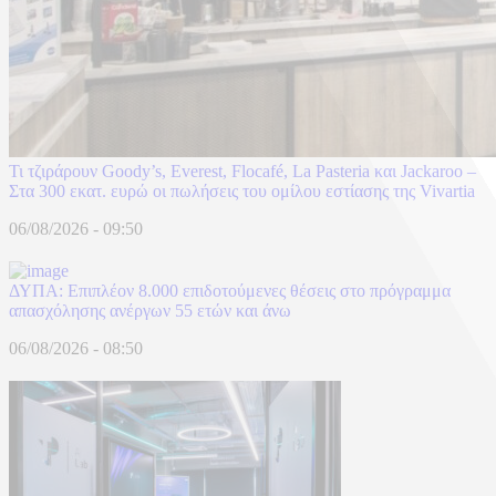
Τι τζιράρουν Goody’s, Everest, Flocafé, La Pasteria και Jackaroo –
Στα 300 εκατ. ευρώ οι πωλήσεις του ομίλου εστίασης της Vivartia
06/08/2026 - 09:50
ΔΥΠΑ: Επιπλέον 8.000 επιδοτούμενες θέσεις στο πρόγραμμα
απασχόλησης ανέργων 55 ετών και άνω
06/08/2026 - 08:50