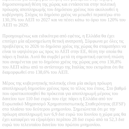
δημοσιονομική θέση της χώρας και εντάσσεται στην πολιτική
πρόωρης αποπληρωμής του δημόσιου χρέους που ακολουθεί η
κυβέρνηση. Στόχος το δημόσιο χρέος να μειωθεί περαιτέρω στο
130,3% του ΑΕΠ το 2027 και να πέσει κάτω το όριο του 120% του
ΑΕΠ το 2029.
Προηγουμένως και ειδικότερα από εφέτος, η Ελλάδα θα έχει
επιτύχει μία αξιοσημείωτη θετική ανατροπή. Σύμφωνα με όλες τις
προβλέψεις το 2026 το δημόσιο χρέος της χώρας θα σταματήσει να
είναι το υψηλότερο ως προς το ΑΕΠ στην ΕΕ, θέση την οποία θα
πάρει η Ιταλία. Αυτό θα συμβεί μετά τη σημαντική εφετινή πτώση
που αναμένεται για το δημόσιο χρέος της χώρας μας στο 136,8%
του ΑΕΠ κάτω από το αντίστοιχο της Ιταλίας που εκτιμάται ότι θα
διαμορφωθεί στο 138,6% του ΑΕΠ.
Μέρος της κυβερνητικής πολιτικής είναι μία ακόμη πρόωρη
αποπληρωμή δημοσίου χρέους προς το τέλος του έτους. Στο βαθμό
που οριστικοποιηθεί θα πρόκειται για αποπληρωμή μέρους του
δανείου των 110 δισ ευρώ που είχε πάρει η Ελλάδα από τον
Ευρωπαϊκό Μηχανισμό Χρηματοπιστωτικής Σταθερότητας (EFSF)
στο πλαίσιο του δεύτερου μνημονίου. Σημειώνεται ότι με την
πρόωρη αποπληρωμή των 6,9 δισ ευρώ του Ιουνίου η χώρα μας θα
έχει καταφέρει να εξοφλήσει περίπου 28 δισ ευρώ από τα 52,3 δισ
ευρώ του τελευταίου δανείου του πρώτου μνημονίου.