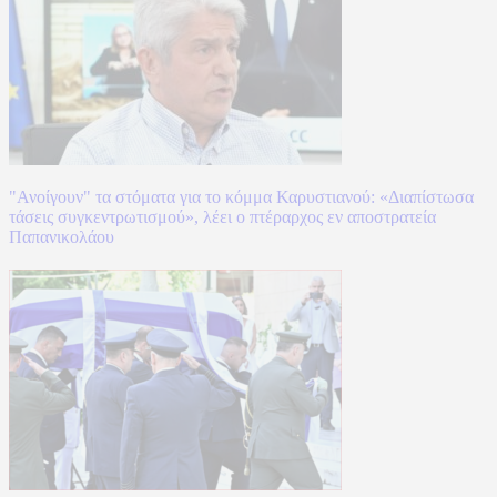
"Ανοίγουν" τα στόματα για το κόμμα Καρυστιανού: «Διαπίστωσα
τάσεις συγκεντρωτισμού», λέει ο πτέραρχος εν αποστρατεία
Παπανικολάου