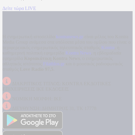
Δείτε τώρα LIVE
Η ενημερωτική ιστοσελίδα
kontranews.gr
είναι μέλος του Kontra
Media Group ανάμεσα στα υπόλοιπα μέσα του ομίλου που είναι: ο
περιφερειακός ενημερωτικός τηλεοπτικός σταθμός
Kontra
, η
καθημερινή πολιτική εφημερίδα
Kontra News
, η εβδομαδιαία
εφημερίδα
Κυριακάτικη Kontra News
, ο ενημερωτικός
αθλητικός ιστότοπος
Filathlos.gr
και ο μουσικός ραδιοφωνικός
σταθμός
Love Radio 97,5
.
ΔΙΑΚΡΙΤΙΚΟΣ ΤΙΤΛΟΣ: KONTRA ΕΚΔΟΤΙΚΕΣ
ΕΠΙΧΕΙΡΗΣΕΙΣ ΙΚΕ ΕΚΔΟΣΕΙΣ
ΝΟΜΙΚΗ ΜΟΡΦΗ: ΙΚΕ
ΔΙΕΥΘΥΝΣΗ: ΔΗΜΗΤΡΟΣ 31, ΤΚ 17778