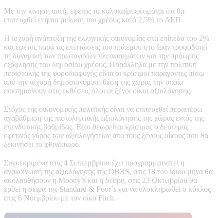
Με την κίνηση αυτή, εφέτος το καλοκαίρι εκτιμάται ότι θα
επιτευχθεί ετήσια μείωση του χρέους κατά 2,5% το ΑΕΠ.
Η ισχυρή ανάπτυξη της ελληνικής οικονομίας στα επίπεδα του 2%
και εφέτος παρά τις επιπτώσεις του πολέμου στο Ιράν τροφοδοτεί
τη δυναμική των πρωτογενών πλεονασμάτων και την πρόωρης
εξόφλησης του δημοσίου χρέους. Παράλληλα με την πολιτική
περιστολής της φοροδιαφυγής είναι οι κρίσιμοι παράγοντες πίσω
από την ισχυρή δημοσιονομική θέση της χώρας την οποία
επισημαίνουν στις εκθέσεις όλοι οι ξένοι οίκοι αξιολόγησης.
Στόχος της οικονομικής πολιτικής είναι να επιτευχθεί περαιτέρω
αναβάθμιση της πιστοληπτικής αξιολόγησης της χώρας εντός της
επενδυτικής βαθμίδας. Έτσι θεωρείται κρίσιμος ο δεύτερος
εφετινός γύρος των αξιολογήσεων απο τους ξένους οίκους που θα
ξεκινήσει το φθινόπωρο.
Συγκεκριμένα στις 4 Σεπτεμβρίου έχει προγραμματιστεί η
ανακοίνωσή της αξιολόγησης της DBRS, στις 18 του ίδιου μήνα θα
ακολουθήσουν η Moody’s και η Scope, στις 23 Οκτωβρίου θα
έρθει η σειρά της Standard & Poor’s για να ολοκληρωθεί ο κύκλος
στις 6 Νοεμβρίου με τον οίκο Fitch.