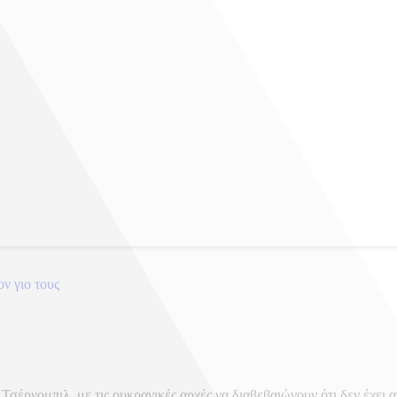
ν γιο τους
έρνομπιλ, με τις ουκρανικές αρχές να διαβεβαιώνουν ότι δεν έχει αν