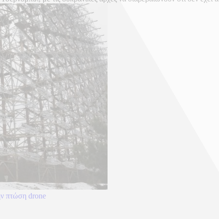
ην πτώση drone