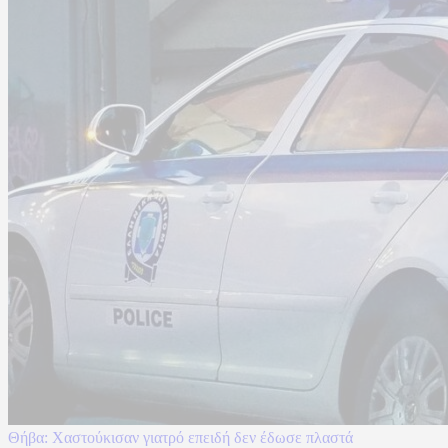
Θήβα: Χαστούκισαν γιατρό επειδή δεν έδωσε πλαστά