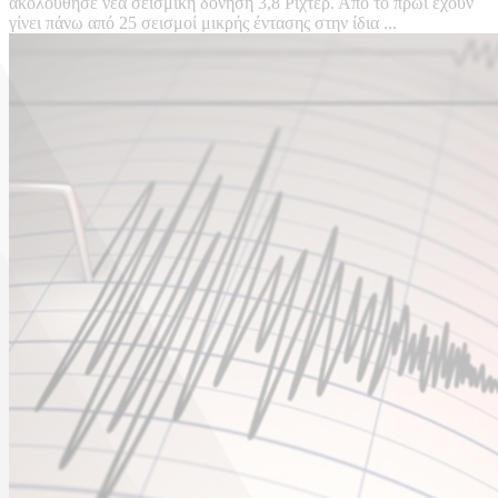
ακολούθησε νέα σεισμική δόνηση 3,8 Ρίχτερ. Από το πρωί έχουν
γίνει πάνω από 25 σεισμοί μικρής έντασης στην ίδια ...