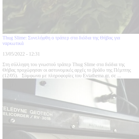
Thug Slime: Συνελήφθη ο τράπερ στα διόδια της Θήβας για
ναρκωτικά
13/05/2022 - 12:31
Στη σύλληψη του γνωστού τράπερ Thug Slime στα διόδια της
Θήβας προχώρησαν οι αστυνομικές αρχές το βράδυ της Πέμπτης
(12/05). Σύμφωνα με πληροφορίες του Eviathema.gr, σε ...