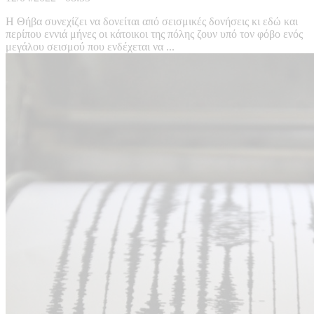
Η Θήβα συνεχίζει να δονείται από σεισμικές δονήσεις κι εδώ και
περίπου εννιά μήνες οι κάτοικοι της πόλης ζουν υπό τον φόβο ενός
μεγάλου σεισμού που ενδέχεται να ...