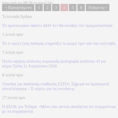
πριν από τις 08:20 το πρωί της ...
« Προηγούμενη
1
2
3
4
5
6
Επόμενη »
Τελευταία Άρθρα
Το προεκλογικό πακέτο ΔΕΘ δεν θα αλλάξει την πραγµατικότητα
1 λεπτό πριν
Το τι τρώει ένας πατέρας επηρεάζει το μωρό πριν καν την σύλληψη
5 λεπτά πριν
Πολύ υψηλός κίνδυνος πυρκαγιάς (κατηγορία κινδύνου 4) για
αύριο Τρίτη 11 Αυγούστου 2026
8 λεπτά πριν
Voucher για παιδικούς σταθμούς ΕΣΠΑ: Σήμερα τα προσωρινά
αποτελέσματα – Τι ισχύει για τις ενστάσεις
17 λεπτά πριν
ΠΑΣΟΚ για Τσίπρα: «Μόνο σαν αστείο ακούγεται ότι συγκρούεται
με τα συμφέροντα