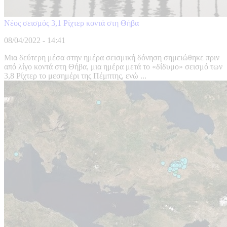
Νέος σεισμός 3,1 Ρίχτερ κοντά στη Θήβα
08/04/2022 - 14:41
Μια δεύτερη μέσα στην ημέρα σεισμική δόνηση σημειώθηκε πριν
από λίγο κοντά στη Θήβα, μια ημέρα μετά το «δίδυμο» σεισμό των
3,8 Ρίχτερ το μεσημέρι της Πέμπτης, ενώ ...