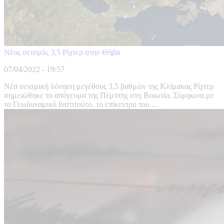
Νέος σεισμός 3,5 Ρίχτερ στην Θήβα
07/04/2022 - 19:57
Νέα σεισμική δόνηση μεγέθους 3,5 βαθμών της Κλίμακας Ρίχτερ
σημειώθηκε το απόγευμα της Πέμπτης στη Βοιωτία. Σύμφωνα με
το Γεωδυναμικό Ινστιτούτο, το επίκεντρο του ...