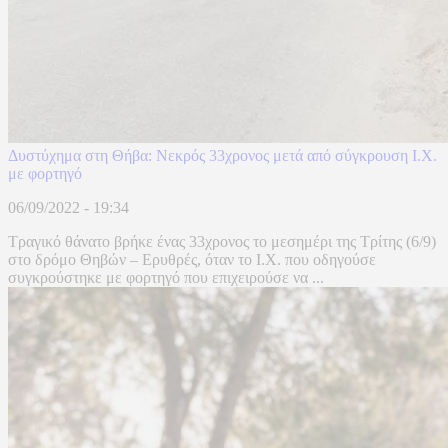
Δυστύχημα στη Θήβα: Νεκρός 33χρονος μετά από σύγκρουση Ι.Χ.
με φορτηγό
06/09/2022 - 19:34
Τραγικό θάνατο βρήκε ένας 33χρονος το μεσημέρι της Τρίτης (6/9)
στο δρόμο Θηβών – Ερυθρές, όταν το Ι.Χ. που οδηγούσε
συγκρούστηκε με φορτηγό που επιχειρούσε να ...