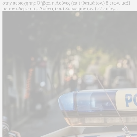
στην περιοχή της Θήβας, η Λούνες (επ.) Φατμά (ον.) 8 ετών, μαζί
με τον αδερφό της Λούνες (επ.) Σουλεϊμάν (ον.) 27 ετών,...