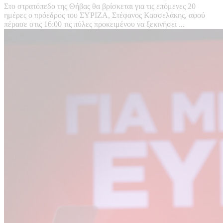
Στο στρατόπεδο της Θήβας θα βρίσκεται για τις επόμενες 20
ημέρες ο πρόεδρος του ΣΥΡΙΖΑ, Στέφανος Κασσελάκης, αφού
πέρασε στις 16:00 τις πύλες προκειμένου να ξεκινήσει ...