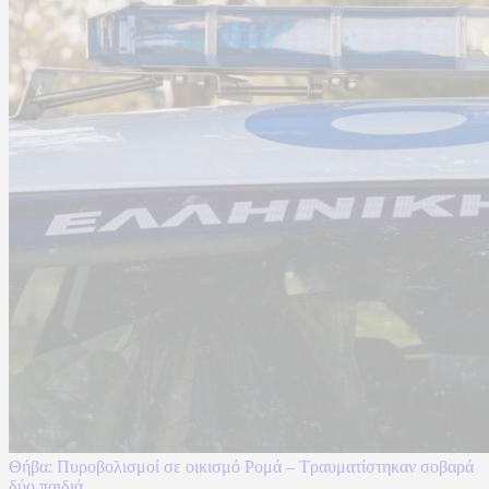
Θήβα: Πυροβολισμοί σε οικισμό Ρομά – Τραυματίστηκαν σοβαρά
δύο παιδιά