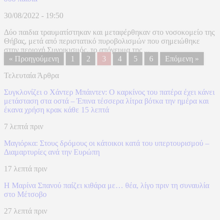
30/08/2022 - 19:50
Δύο παιδια τραυματίστηκαν και μεταφέρθηκαν στο νοσοκομείο της
Θήβας, μετά από περιστατικό πυροβολισμών που σημειώθηκε
στην περιοχή Συνοικισμός, το απόγευμα της ...
« Προηγούμενη
1
2
3
4
5
6
Επόμενη »
Τελευταία Άρθρα
Συγκλονίζει ο Χάντερ Μπάιντεν: Ο καρκίνος του πατέρα έχει κάνει
μετάσταση στα οστά – Έπινα τέσσερα λίτρα βότκα την ημέρα και
έκανα χρήση κρακ κάθε 15 λεπτά
7 λεπτά πριν
Μαγιόρκα: Στους δρόμους οι κάτοικοι κατά του υπερτουρισμού –
Διαμαρτυρίες ανά την Ευρώπη
17 λεπτά πριν
Η Μαρίνα Σπανού παίζει κιθάρα με… θέα, λίγο πριν τη συναυλία
στο Μέτσοβο
27 λεπτά πριν