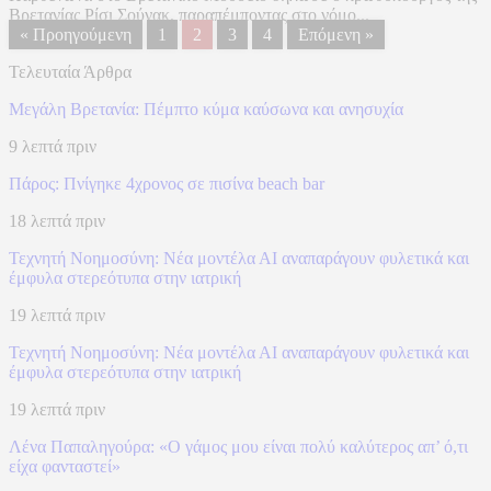
Βρετανίας Ρίσι Σούνακ, παραπέμποντας στο νόμο...
« Προηγούμενη
1
2
3
4
Επόμενη »
Τελευταία Άρθρα
Μεγάλη Βρετανία: Πέμπτο κύμα καύσωνα και ανησυχία
9 λεπτά πριν
Πάρος: Πνίγηκε 4χρονος σε πισίνα beach bar
18 λεπτά πριν
Τεχνητή Νοημοσύνη: Νέα μοντέλα ΑΙ αναπαράγουν φυλετικά και
έμφυλα στερεότυπα στην ιατρική
19 λεπτά πριν
Τεχνητή Νοημοσύνη: Νέα μοντέλα ΑΙ αναπαράγουν φυλετικά και
έμφυλα στερεότυπα στην ιατρική
19 λεπτά πριν
Λένα Παπαληγούρα: «Ο γάμος μου είναι πολύ καλύτερος απ’ ό,τι
είχα φανταστεί»