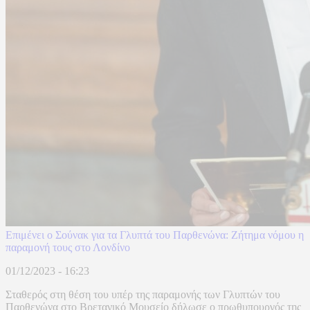
Επιμένει ο Σούνακ για τα Γλυπτά του Παρθενώνα: Ζήτημα νόμου η
παραμονή τους στο Λονδίνο
01/12/2023 - 16:23
Σταθερός στη θέση του υπέρ της παραμονής των Γλυπτών του
Παρθενώνα στο Βρετανικό Μουσείο δήλωσε ο πρωθυπουργός της