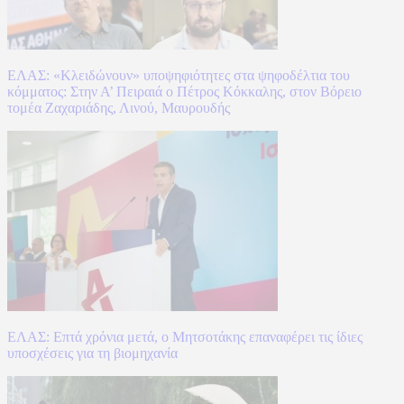
ΕΛΑΣ: «Κλειδώνουν» υποψηφιότητες στα ψηφοδέλτια του
κόμματος: Στην Α’ Πειραιά ο Πέτρος Κόκκαλης, στον Βόρειο
τομέα Ζαχαριάδης, Λινού, Μαυρουδής
ΕΛΑΣ: Επτά χρόνια μετά, ο Μητσοτάκης επαναφέρει τις ίδιες
υποσχέσεις για τη βιομηχανία