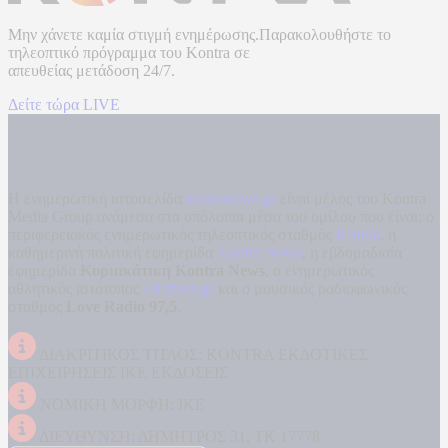
Μην χάνετε καμία στιγμή ενημέρωσης.Παρακολουθήστε το
τηλεοπτικό πρόγραμμα του
Kontra
σε
απευθείας μετάδοση
24/7.
Δείτε τώρα LIVE
Η ενημερωτική ιστοσελίδα
kontranews.gr
είναι μέλος του Kontra
Media Group ανάμεσα στα υπόλοιπα μέσα του ομίλου που είναι: ο
περιφερειακός ενημερωτικός τηλεοπτικός σταθμός
Kontra
, η
καθημερινή πολιτική εφημερίδα
Kontra News
, η εβδομαδιαία
εφημερίδα
Κυριακάτικη Kontra News
, ο ενημερωτικός
αθλητικός ιστότοπος
Filathlos.gr
και ο μουσικός ραδιοφωνικός
σταθμός
Love Radio 97,5
.
ΔΙΑΚΡΙΤΙΚΟΣ ΤΙΤΛΟΣ: KONTRA ΕΚΔΟΤΙΚΕΣ
ΕΠΙΧΕΙΡΗΣΕΙΣ ΙΚΕ ΕΚΔΟΣΕΙΣ
ΝΟΜΙΚΗ ΜΟΡΦΗ: ΙΚΕ
ΔΙΕΥΘΥΝΣΗ: ΔΗΜΗΤΡΟΣ 31, ΤΚ 17778