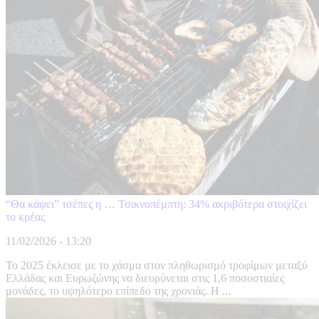
“Θα κάψει” τσέπες η … Τσικνοπέμπτη: 34% ακριβότερα στοιχίζει
το κρέας
11/02/2026 - 13:20
Το 2025 έκλεισε με το χάσμα στον πληθωρισμό τροφίμων μεταξύ
Ελλάδας και Ευρωζώνης να διευρύνεται στις 1,6 ποσοστιαίες
μονάδες, το υψηλότερο επίπεδο της χρονιάς. Η ...