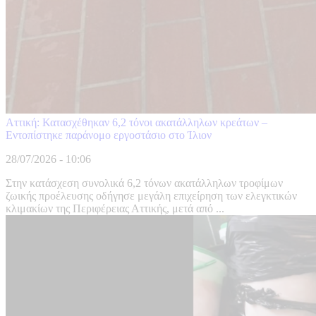
Αττική: Κατασχέθηκαν 6,2 τόνοι ακατάλληλων κρεάτων –
Εντοπίστηκε παράνομο εργοστάσιο στο Ίλιον
28/07/2026 - 10:06
Στην κατάσχεση συνολικά 6,2 τόνων ακατάλληλων τροφίμων
ζωικής προέλευσης οδήγησε μεγάλη επιχείρηση των ελεγκτικών
κλιμακίων της Περιφέρειας Αττικής, μετά από ...