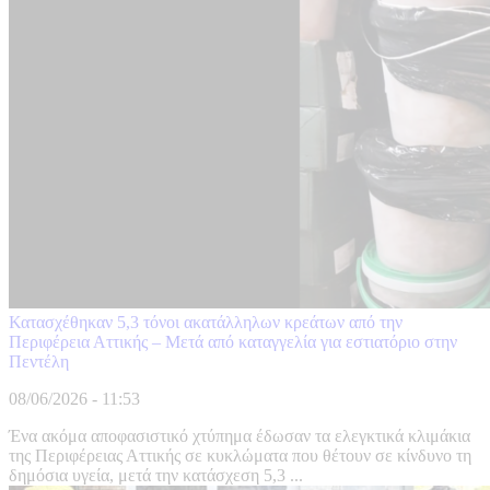
Κατασχέθηκαν 5,3 τόνοι ακατάλληλων κρεάτων από την
Περιφέρεια Αττικής – Μετά από καταγγελία για εστιατόριο στην
Πεντέλη
08/06/2026 - 11:53
Ένα ακόμα αποφασιστικό χτύπημα έδωσαν τα ελεγκτικά κλιμάκια
της Περιφέρειας Αττικής σε κυκλώματα που θέτουν σε κίνδυνο τη
δημόσια υγεία, μετά την κατάσχεση 5,3 ...