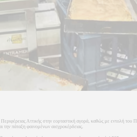
ς Περιφέρειας Αττικής στην εορταστική αγορά, καθώς με εντολή του 
αι την πάταξη φαινομένων αισχροκέρδειας.