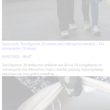
Αργεντινή: Τουλάχιστον 20 νεκροί από νοθευμένη κοκαΐνη – Στο
νοσοκομείο 74 άτομα
03/02/2022 - 08:47
Τουλάχιστον 20 άνθρωποι πέθαναν και άλλοι 74 εισήχθησαν σε
νοσοκομεία στο Μπουένος Άιρες εξαιτίας μαζικής δηλητηρίασης
οφειλόμενης στη χρήση κοκαΐνης ...