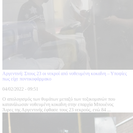
Αργεντινή: Στους 23 οι νεκροί από νοθευμένη κοκαΐνη – Υποψίες
πως είχε ποντικοφάρμακο
04/02/2022 - 09:51
Ο απολογισμός των θυμάτων μεταξύ των τοξικομανών που
κατανάλωσαν νοθευμένη κοκαΐνη στην επαρχία Μπουένος
Άιρες της Αργεντινής έφθασε τους 23 νεκρούς, ενώ 84 ...