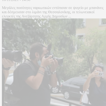
Μεγάλες ποσότητες ναρκωτικών εντόπισαν σε ψυγείο με μπανάνες
και δέσμευσαν στο λιμάνι της Θεσσαλονίκης, οι τελωνειακοί
ελεγκτές της Ανεξάρτητης Αρχής Δημοσίων ...