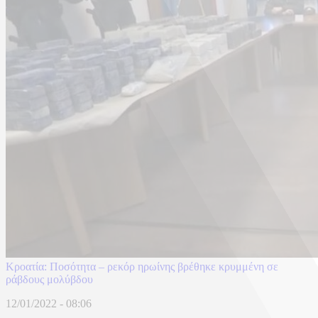
Κροατία: Ποσότητα – ρεκόρ ηρωίνης βρέθηκε κρυμμένη σε
ράβδους μολύβδου
12/01/2022 - 08:06