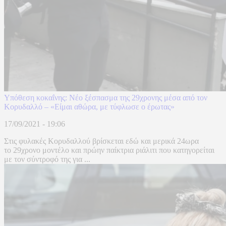
Υπόθεση κοκαΐνης: Νέο ξέσπασμα της 29χρονης μέσα από τον
Κορυδαλλό – «Είμαι αθώρα, με τύφλωσε ο έρωτας»
17/09/2021 - 19:06
Στις φυλακές Κορυδαλλού βρίσκεται εδώ και μερικά 24ωρα
το 29χρονο μοντέλο και πρώην παίκτρια ριάλιτι που κατηγορείται
με τον σύντροφό της για ...