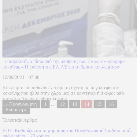
Το παρασκήνιο πίσω από την υπόθεση των 7 κιλών «καθαρής»
κοκαΐνης – Η έκθεση της ΕΛ.ΑΣ για τη δράση κυκλωμάτων
12/09/2021 - 07:08
Κύκλωμα που πιθανόν έχει άμεση σχέση με μεγάλο φορτίο
κοκαΐνης που ήλθε στην χώρα μας σε κοντέινερ ή σκάφος από
την νότιο Αμερική πιθανολογούν ...
« Προηγούμενη
1
…
12
13
14
15
16
Επόμενη »
Τελευταία Άρθρα
ΕΟΕ: Καθαρίζονται τα μάρμαρα του Παναθηναϊκού Σταδίου μετά
από περίπου 120 χρόνια