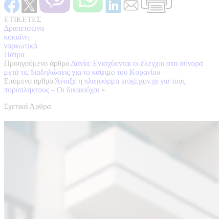
ΕΤΙΚΕΤΕΣ
Δραπετσώνα
κοκαΐνη
ναρκωτικά
Πάτρα
Προηγούμενο άρθρο
Δανία: Ενισχύονται οι έλεγχοι στα σύνορα
μετά τις διαδηλώσεις για το κάψιμο του Κορανίου
Επόμενο άρθρο
Άνοιξε η πλατφόρμα arogi.gov.gr για τους
πυρόπληκτους – Οι δικαιούχοι
»
Σχετικά Άρθρα