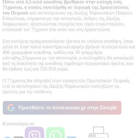
Πάνω από 4,5 κιλά κοκαΐνης βρέθηκαν στην κατοχή ενός
71χρονου, ο οποίος συνελήφθη σε περιοχή της Δραπετσώνας
του Πειραιά
από αστυνομικούς της Δίωξης Ναρκωτικών Πατρών.
Ειδικότερα, σύμφωνα με την αστυνομία, άνδρες της Δίωξης
Ναρκωτικών, αξιοποιώντας στοιχεία που είχαν συγκεντρώσει,
εντόπισαν τον 71χρονο στο σπίτι του στη Δραπετσώνα.
Στη συνέχεια πραγματοποίησαν έρευνα σε υπόγεια αποθήκη, όπου
μέσα σε έναν παλιό καυστήρα καλοριφέρ βρήκαν τέσσερα κιλά και
466 γραμμάρια κοκαΐνης, καθώς και 30 γραμμάρια
κάνναβης.Σύμφωνα με την αστυνομία, ο συλληφθείς θα αποκόμιζε
από τη διακίνηση της κοκαΐνης παράνομο περιουσιακό όφελος που
θα έφθανε έως και 535.950 ευρώ.
Ο 71χρονος θα οδηγηθεί στον εισαγγελέα Πρωτοδικών Πειραιά,
ενώ οι αστυνομικοί της Δίωξης Ναρκωτικών συνεχίζουν τις
έρευνες για την υπόθεση.
Προσθέστε το kontranews.gr στην Google
Κοινοποίηση σε