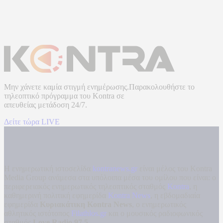
Μην χάνετε καμία στιγμή ενημέρωσης.Παρακολουθήστε το
τηλεοπτικό πρόγραμμα του
Kontra
σε
απευθείας μετάδοση
24/7.
Δείτε τώρα LIVE
Η ενημερωτική ιστοσελίδα
kontranews.gr
είναι μέλος του Kontra
Media Group ανάμεσα στα υπόλοιπα μέσα του ομίλου που είναι: ο
περιφερειακός ενημερωτικός τηλεοπτικός σταθμός
Kontra
, η
καθημερινή πολιτική εφημερίδα
Kontra News
, η εβδομαδιαία
εφημερίδα
Κυριακάτικη Kontra News
, ο ενημερωτικός
αθλητικός ιστότοπος
Filathlos.gr
και ο μουσικός ραδιοφωνικός
σταθμός
Love Radio 97,5
.