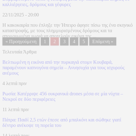
καλλιέργειες, δρόμους και γέφυρες
22/11/2025 - 20:00
Η κακοκαιρία που έπληξε την Ήπειρο άφησε πίσω της ένα σκηνικό
καταστροφής, με τους πλημμυρισμένους δρόμους και τα
απομονωμένα χωριά να αποτελούν εικόνα της ...
« Προηγούμενη
1
2
3
4
5
Επόμενη »
Τελευταία Άρθρα
Βελτιωμένη η εικόνα από την πυρκαγιά στομν Κουβαρά,
παραμένουν καπνογόνα σημεία – Ανυησυχία για τους ισχυρούς
ανέμους
4 λεπτά πριν
Ρωσία: Κατέρριψε 456 ουκρανικά drones μέσα σε μία νύχτα –
Νεκροί σε δύο περιφέρειες
11 λεπτά πριν
Πάτρα: Παιδί 2,5 ετών έπεσε από μπαλκόνι και σώθηκε γιατί
δέντρο ανέκοψε τη πορεία του
14 λεπτά πριν