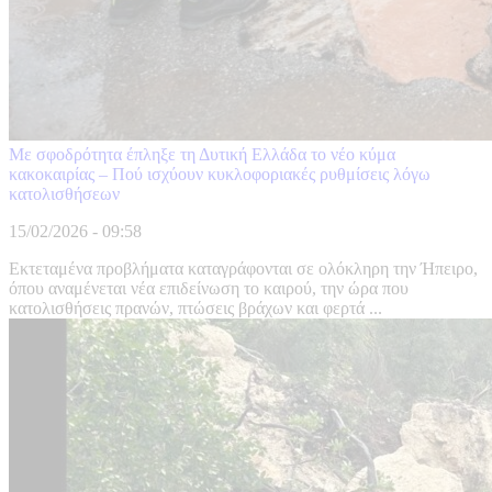
Mε σφοδρότητα έπληξε τη Δυτική Ελλάδα το νέο κύμα
κακοκαιρίας – Πού ισχύουν κυκλοφοριακές ρυθμίσεις λόγω
κατολισθήσεων
15/02/2026 - 09:58
Εκτεταμένα προβλήματα καταγράφονται σε ολόκληρη την Ήπειρο,
όπου αναμένεται νέα επιδείνωση το καιρού, την ώρα που
κατολισθήσεις πρανών, πτώσεις βράχων και φερτά ...