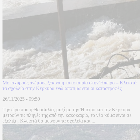
Με ισχυρούς ανέμους ξεκινά η κακοκαιρία στην Ήπειρο – Κλειστά
τα σχολεία στην Κέρκυρα ενώ αποτιμώνται οι καταστροφές
26/11/2025 - 09:50
Την ώρα που η Θεσσαλία, μαζί με την Ήπειρο και την Κέρκυρα
μετρούν τις πληγές της από την κακοκαιρία, το νέο κύμα είναι σε
εξέλιξη. Κλειστά θα μείνουν τα σχολεία και ...