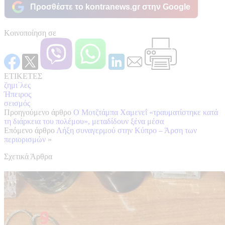
Προσθέστε το kontranews.gr στην Google
Κοινοποίηση σε
ΕΤΙΚΕΤΕΣ
ζημι΄λες
Ήπειρος
σεισμός
Προηγούμενο άρθρο
Ο Μοτζτάμπα Χαμενεΐ «τραυματίστηκε κατά
τη διάρκεια του πολέμου», μεταδίδουν ξένα μέσα
Επόμενο άρθρο
Λήξη συναγερμού στην Κύπρο – Άρση των
περιορισμών
»
Σχετικά Άρθρα