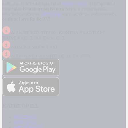
καθημερινή πολιτική εφημερίδα
Kontra News
, η εβδομαδιαία
εφημερίδα
Κυριακάτικη Kontra News
, ο ενημερωτικός
αθλητικός ιστότοπος
Filathlos.gr
και ο μουσικός ραδιοφωνικός
σταθμός
Love Radio 97,5
.
ΔΙΑΚΡΙΤΙΚΟΣ ΤΙΤΛΟΣ: KONTRA ΕΚΔΟΤΙΚΕΣ
ΕΠΙΧΕΙΡΗΣΕΙΣ ΙΚΕ ΕΚΔΟΣΕΙΣ
ΝΟΜΙΚΗ ΜΟΡΦΗ: ΙΚΕ
ΔΙΕΥΘΥΝΣΗ: ΔΗΜΗΤΡΟΣ 31, ΤΚ 17778
ΚΑΤΗΓΟΡΙΕΣ
ΠΟΛΙΤΙΚΗ
ΚΟΙΝΩΝΙΑ
ΜΠΟΥΡΛΟΤΟ