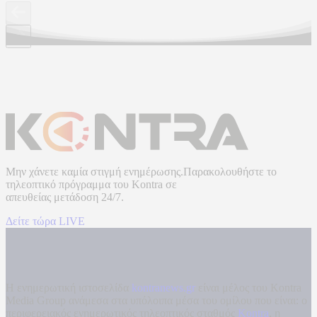
Μην χάνετε καμία στιγμή ενημέρωσης.Παρακολουθήστε το
τηλεοπτικό πρόγραμμα του
Kontra
σε
απευθείας μετάδοση
24/7.
Δείτε τώρα LIVE
Η ενημερωτική ιστοσελίδα
kontranews.gr
είναι μέλος του Kontra
Media Group ανάμεσα στα υπόλοιπα μέσα του ομίλου που είναι: ο
περιφερειακός ενημερωτικός τηλεοπτικός σταθμός
Kontra
, η