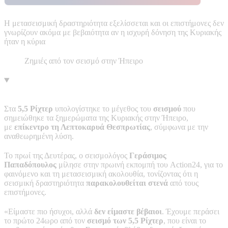
Η μετασεισμική δραστηριότητα εξελίσσεται και οι επιστήμονες δεν
γνωρίζουν ακόμα με βεβαιότητα αν η ισχυρή δόνηση της Κυριακής
ήταν η κύρια
Ζημιές από τον σεισμό στην Ήπειρο
Στα
5,5 Ρίχτερ
υπολογίστηκε το μέγεθος του
σεισμού
που
σημειώθηκε τα ξημερώματα της Κυριακής στην Ήπειρο,
με
επίκεντρο τη Λεπτοκαρυά Θεσπρωτίας
, σύμφωνα με την
αναθεωρημένη λύση.
Το πρωί της Δευτέρας, ο σεισμολόγος
Γεράσιμος
Παπαδόπουλος
μίλησε στην πρωινή εκπομπή του Action24, για το
φαινόμενο και τη μετασεισμική ακολουθία, τονίζοντας ότι η
σεισμική δραστηριότητα
παρακολουθείται στενά
από τους
επιστήμονες.
«Είμαστε πιο ήσυχοι, αλλά
δεν είμαστε βέβαιοι
. Έχουμε περάσει
το πρώτο 24ωρο από τον
σεισμό των 5,5 Ρίχτερ
, που είναι το