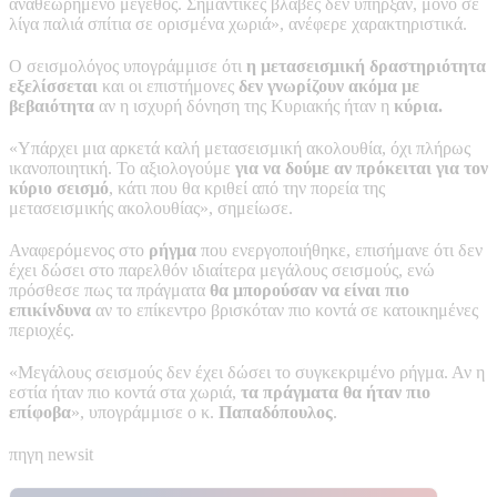
αναθεωρημένο μέγεθος. Σημαντικές βλάβες δεν υπήρξαν, μόνο σε
λίγα παλιά σπίτια σε ορισμένα χωριά», ανέφερε χαρακτηριστικά.
Ο σεισμολόγος υπογράμμισε ότι
η μετασεισμική δραστηριότητα
εξελίσσεται
και οι επιστήμονες
δεν γνωρίζουν ακόμα με
βεβαιότητα
αν η ισχυρή δόνηση της Κυριακής ήταν η
κύρια.
«Υπάρχει μια αρκετά καλή μετασεισμική ακολουθία, όχι πλήρως
ικανοποιητική. Το αξιολογούμε
για να δούμε αν πρόκειται για τον
κύριο σεισμό
, κάτι που θα κριθεί από την πορεία της
μετασεισμικής ακολουθίας», σημείωσε.
Αναφερόμενος στο
ρήγμα
που ενεργοποιήθηκε, επισήμανε ότι δεν
έχει δώσει στο παρελθόν ιδιαίτερα μεγάλους σεισμούς, ενώ
πρόσθεσε πως τα πράγματα
θα μπορούσαν να είναι πιο
επικίνδυνα
αν το επίκεντρο βρισκόταν πιο κοντά σε κατοικημένες
περιοχές.
«Μεγάλους σεισμούς δεν έχει δώσει το συγκεκριμένο ρήγμα. Αν η
εστία ήταν πιο κοντά στα χωριά,
τα πράγματα θα ήταν πιο
επίφοβα
», υπογράμμισε ο κ.
Παπαδόπουλος
.
πηγη newsit