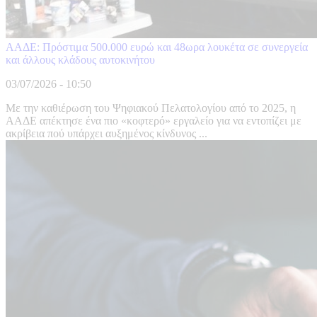
ΑΑΔΕ: Πρόστιμα 500.000 ευρώ και 48ωρα λουκέτα σε συνεργεία
και άλλους κλάδους αυτοκινήτου
03/07/2026 - 10:50
Με την καθιέρωση του Ψηφιακού Πελατολογίου από το 2025, η
ΑΑΔΕ απέκτησε ένα πιο «κοφτερό» εργαλείο για να εντοπίζει με
ακρίβεια πού υπάρχει αυξημένος κίνδυνος ...