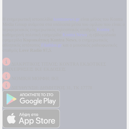
Η ενημερωτική ιστοσελίδα
kontranews.gr
είναι μέλος του Kontra
Media Group ανάμεσα στα υπόλοιπα μέσα του ομίλου που είναι: ο
περιφερειακός ενημερωτικός τηλεοπτικός σταθμός
Kontra
, η
καθημερινή πολιτική εφημερίδα
Kontra News
, η εβδομαδιαία
εφημερίδα
Κυριακάτικη Kontra News
, ο ενημερωτικός
αθλητικός ιστότοπος
Filathlos.gr
και ο μουσικός ραδιοφωνικός
σταθμός
Love Radio 97,5
.
ΔΙΑΚΡΙΤΙΚΟΣ ΤΙΤΛΟΣ: KONTRA ΕΚΔΟΤΙΚΕΣ
ΕΠΙΧΕΙΡΗΣΕΙΣ ΙΚΕ ΕΚΔΟΣΕΙΣ
ΝΟΜΙΚΗ ΜΟΡΦΗ: ΙΚΕ
ΔΙΕΥΘΥΝΣΗ: ΔΗΜΗΤΡΟΣ 31, ΤΚ 17778