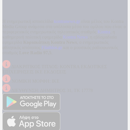
Η ενημερωτική ιστοσελίδα
kontranews.gr
είναι μέλος του Kontra
Media Group ανάμεσα στα υπόλοιπα μέσα του ομίλου που είναι: ο
περιφερειακός ενημερωτικός τηλεοπτικός σταθμός
Kontra
, η
καθημερινή πολιτική εφημερίδα
Kontra News
, η εβδομαδιαία
εφημερίδα
Κυριακάτικη Kontra News
, ο ενημερωτικός
αθλητικός ιστότοπος
Filathlos.gr
και ο μουσικός ραδιοφωνικός
σταθμός
Love Radio 97,5
.
ΔΙΑΚΡΙΤΙΚΟΣ ΤΙΤΛΟΣ: KONTRA ΕΚΔΟΤΙΚΕΣ
ΕΠΙΧΕΙΡΗΣΕΙΣ ΙΚΕ ΕΚΔΟΣΕΙΣ
ΝΟΜΙΚΗ ΜΟΡΦΗ: ΙΚΕ
ΔΙΕΥΘΥΝΣΗ: ΔΗΜΗΤΡΟΣ 31, ΤΚ 17778