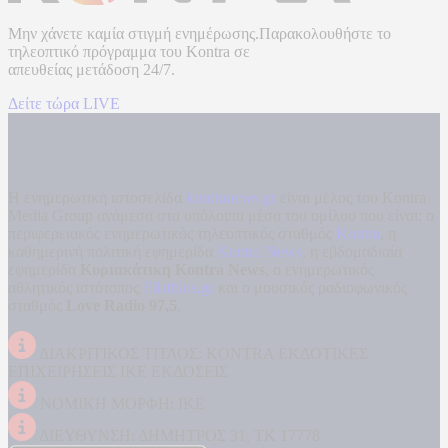
Μην χάνετε καμία στιγμή ενημέρωσης.Παρακολουθήστε το
τηλεοπτικό πρόγραμμα του
Kontra
σε
απευθείας μετάδοση
24/7.
Δείτε τώρα LIVE
Η ενημερωτική ιστοσελίδα
kontranews.gr
είναι μέλος του Kontra
Media Group ανάμεσα στα υπόλοιπα μέσα του ομίλου που είναι: ο
περιφερειακός ενημερωτικός τηλεοπτικός σταθμός
Kontra
, η
καθημερινή πολιτική εφημερίδα
Kontra News
, η εβδομαδιαία
εφημερίδα
Κυριακάτικη Kontra News
, ο ενημερωτικός
αθλητικός ιστότοπος
Filathlos.gr
και ο μουσικός ραδιοφωνικός
σταθμός
Love Radio 97,5
.
ΔΙΑΚΡΙΤΙΚΟΣ ΤΙΤΛΟΣ: KONTRA ΕΚΔΟΤΙΚΕΣ
ΕΠΙΧΕΙΡΗΣΕΙΣ ΙΚΕ ΕΚΔΟΣΕΙΣ
ΝΟΜΙΚΗ ΜΟΡΦΗ: ΙΚΕ
ΔΙΕΥΘΥΝΣΗ: ΔΗΜΗΤΡΟΣ 31, ΤΚ 17778