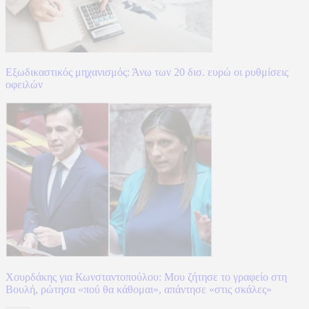
Εξωδικαστικός μηχανισμός: Άνω των 20 δισ. ευρώ οι ρυθμίσεις
οφειλών
Χουρδάκης για Κωνσταντοπούλου: Μου ζήτησε το γραφείο στη
Βουλή, ρώτησα «πού θα κάθομαι», απάντησε «στις σκάλες»