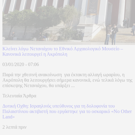
Κλείνει λόγω Νετανιάχου το Εθνικό Αρχαιολογικό Μουσείο –
Κανονικά λειτουργεί η Ακρόπολη
03/01/2020 - 07:06
Παρά την χθεσινή ανακοίνωση για έκτακτη αλλαγή ωραρίου, η
Ακρόπολη θα λειτουργήσει σήμερα κανονικά, ενώ τελικά λόγω της
επίσκεψης Νετανιάχου, θα υπάρξει ...
Τελευταία Άρθρα
Δυτική Οχθη: Ισραηλινός υπεύθυνος για τη δολοφονία του
Παλαιστίνιου ακτιβιστή που εργάστηκε για το οσκαρικό «No Other
Land»
2 λεπτά πριν