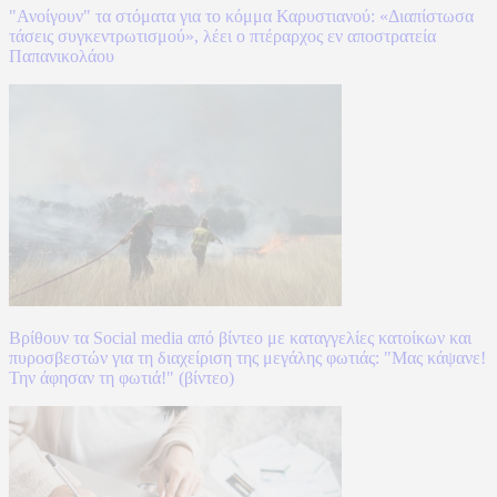
"Ανοίγουν" τα στόματα για το κόμμα Καρυστιανού: «Διαπίστωσα
τάσεις συγκεντρωτισμού», λέει ο πτέραρχος εν αποστρατεία
Παπανικολάου
Βρίθουν τα Social media από βίντεο με καταγγελίες κατοίκων και
πυροσβεστών για τη διαχείριση της μεγάλης φωτιάς: "Μας κάψανε!
Την άφησαν τη φωτιά!" (βίντεο)