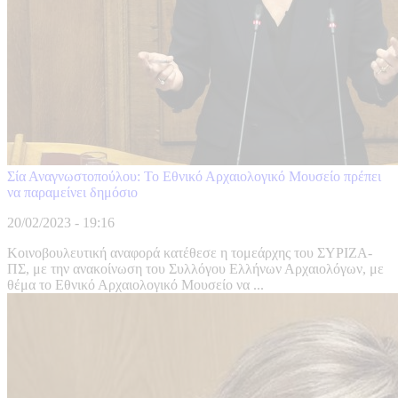
Σία Αναγνωστοπούλου: Το Εθνικό Αρχαιολογικό Μουσείο πρέπει
να παραμείνει δημόσιο
20/02/2023 - 19:16
Κοινοβουλευτική αναφορά κατέθεσε η τομεάρχης του ΣΥΡΙΖΑ-
ΠΣ, με την ανακοίνωση του Συλλόγου Ελλήνων Αρχαιολόγων, με
θέμα το Εθνικό Αρχαιολογικό Μουσείο να ...