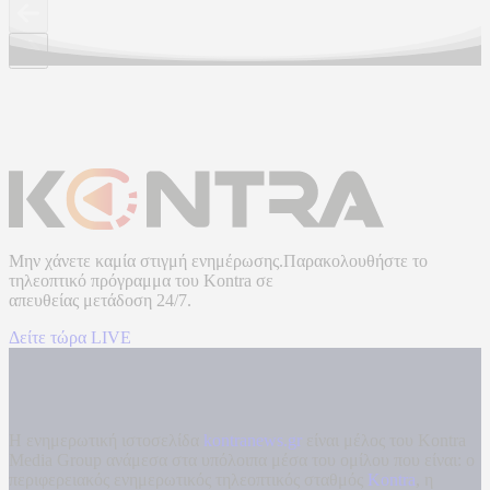
Μην χάνετε καμία στιγμή ενημέρωσης.Παρακολουθήστε το
τηλεοπτικό πρόγραμμα του
Kontra
σε
απευθείας μετάδοση
24/7.
Δείτε τώρα LIVE
Η ενημερωτική ιστοσελίδα
kontranews.gr
είναι μέλος του Kontra
Media Group ανάμεσα στα υπόλοιπα μέσα του ομίλου που είναι: ο
περιφερειακός ενημερωτικός τηλεοπτικός σταθμός
Kontra
, η