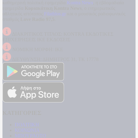
καθημερινή πολιτική εφημερίδα
Kontra News
, η εβδομαδιαία
εφημερίδα
Κυριακάτικη Kontra News
, ο ενημερωτικός
αθλητικός ιστότοπος
Filathlos.gr
και ο μουσικός ραδιοφωνικός
σταθμός
Love Radio 97,5
.
ΔΙΑΚΡΙΤΙΚΟΣ ΤΙΤΛΟΣ: KONTRA ΕΚΔΟΤΙΚΕΣ
ΕΠΙΧΕΙΡΗΣΕΙΣ ΙΚΕ ΕΚΔΟΣΕΙΣ
ΝΟΜΙΚΗ ΜΟΡΦΗ: ΙΚΕ
ΔΙΕΥΘΥΝΣΗ: ΔΗΜΗΤΡΟΣ 31, ΤΚ 17778
ΚΑΤΗΓΟΡΙΕΣ
ΠΟΛΙΤΙΚΗ
ΚΟΙΝΩΝΙΑ
ΜΠΟΥΡΛΟΤΟ