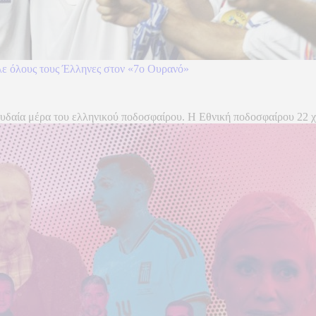
ιλε όλους τους Έλληνες στον «7ο Ουρανό»
σπουδαία μέρα του ελληνικού ποδοσφαίρου. Η Εθνική ποδοσφαίρου 22 χ