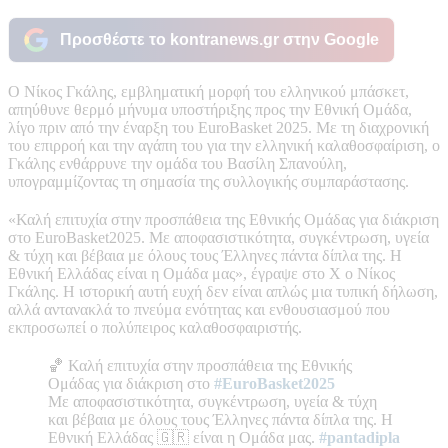
Προσθέστε το kontranews.gr στην Google
Ο Νίκος Γκάλης, εμβληματική μορφή του ελληνικού μπάσκετ,
απηύθυνε θερμό μήνυμα υποστήριξης προς την Εθνική Ομάδα,
λίγο πριν από την έναρξη του EuroBasket 2025. Με τη διαχρονική
του επιρροή και την αγάπη του για την ελληνική καλαθοσφαίριση, ο
Γκάλης ενθάρρυνε την ομάδα του Βασίλη Σπανούλη,
υπογραμμίζοντας τη σημασία της συλλογικής συμπαράστασης.
«Καλή επιτυχία στην προσπάθεια της Εθνικής Ομάδας για διάκριση
στο EuroBasket2025. Με αποφασιστικότητα, συγκέντρωση, υγεία
& τύχη και βέβαια με όλους τους Έλληνες πάντα δίπλα της. Η
Εθνική Ελλάδας είναι η Ομάδα μας», έγραψε στο Χ ο Νίκος
Γκάλης. Η ιστορική αυτή ευχή δεν είναι απλώς μια τυπική δήλωση,
αλλά αντανακλά το πνεύμα ενότητας και ενθουσιασμού που
εκπροσωπεί ο πολύπειρος καλαθοσφαιριστής.
🏀 Καλή επιτυχία στην προσπάθεια της Εθνικής
Ομάδας για διάκριση στο
#EuroBasket2025
Με αποφασιστικότητα, συγκέντρωση, υγεία & τύχη
και βέβαια με όλους τους Έλληνες πάντα δίπλα της. Η
Εθνική Ελλάδας 🇬🇷 είναι η Ομάδα μας.
#pantadipla