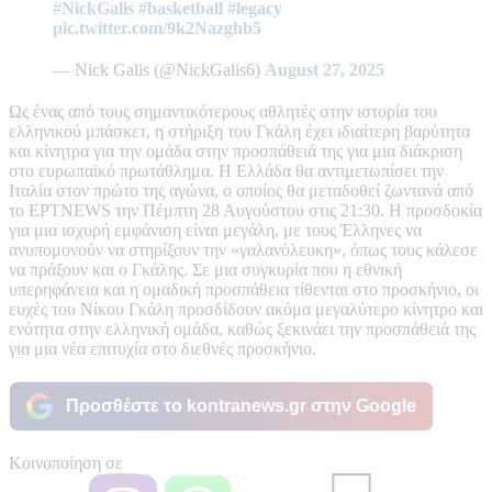
#NickGalis
#basketball
#legacy
pic.twitter.com/9k2Nazghb5
— Nick Galis (@NickGalis6)
August 27, 2025
Ως ένας από τους σημαντικότερους αθλητές στην ιστορία του
ελληνικού μπάσκετ, η στήριξη του Γκάλη έχει ιδιαίτερη βαρύτητα
και κίνητρα για την ομάδα στην προσπάθειά της για μια διάκριση
στο ευρωπαϊκό πρωτάθλημα. Η Ελλάδα θα αντιμετωπίσει την
Ιταλία στον πρώτο της αγώνα, ο οποίος θα μεταδοθεί ζωντανά από
το ΕΡΤΝΕWS την Πέμπτη 28 Αυγούστου στις 21:30. Η προσδοκία
για μια ισχυρή εμφάνιση είναι μεγάλη, με τους Έλληνες να
ανυπομονούν να στηρίξουν την «γαλανόλευκη», όπως τους κάλεσε
να πράξουν και ο Γκάλης. Σε μια συγκυρία που η εθνική
υπερηφάνεια και η ομαδική προσπάθεια τίθενται στο προσκήνιο, οι
ευχές του Νίκου Γκάλη προσδίδουν ακόμα μεγαλύτερο κίνητρο και
ενότητα στην ελληνική ομάδα, καθώς ξεκινάει την προσπάθειά της
για μια νέα επιτυχία στο διεθνές προσκήνιο.
Προσθέστε το kontranews.gr στην Google
Κοινοποίηση σε