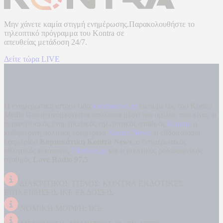
Μην χάνετε καμία στιγμή ενημέρωσης.Παρακολουθήστε το
τηλεοπτικό πρόγραμμα του
Kontra
σε
απευθείας μετάδοση
24/7.
Δείτε τώρα LIVE
Η ενημερωτική ιστοσελίδα
kontranews.gr
είναι μέλος του Kontra
Media Group ανάμεσα στα υπόλοιπα μέσα του ομίλου που είναι: ο
περιφερειακός ενημερωτικός τηλεοπτικός σταθμός
Kontra
, η
καθημερινή πολιτική εφημερίδα
Kontra News
, η εβδομαδιαία
εφημερίδα
Κυριακάτικη Kontra News
, ο ενημερωτικός
αθλητικός ιστότοπος
Filathlos.gr
και ο μουσικός ραδιοφωνικός
σταθμός
Love Radio 97,5
.
ΔΙΑΚΡΙΤΙΚΟΣ ΤΙΤΛΟΣ: KONTRA ΕΚΔΟΤΙΚΕΣ
ΕΠΙΧΕΙΡΗΣΕΙΣ ΙΚΕ ΕΚΔΟΣΕΙΣ
ΝΟΜΙΚΗ ΜΟΡΦΗ: ΙΚΕ