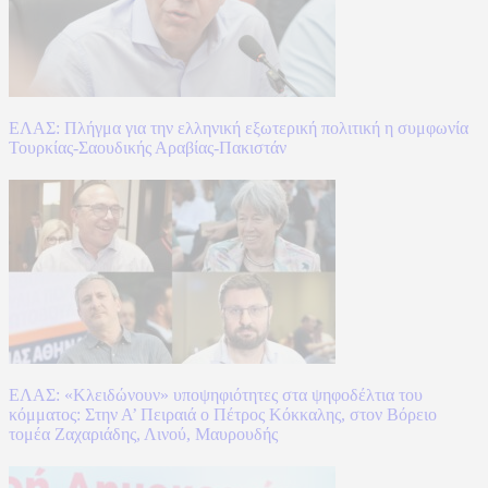
ΕΛΑΣ: Πλήγμα για την ελληνική εξωτερική πολιτική η συμφωνία
Τουρκίας-Σαουδικής Αραβίας-Πακιστάν
ΕΛΑΣ: «Κλειδώνουν» υποψηφιότητες στα ψηφοδέλτια του
κόμματος: Στην Α’ Πειραιά ο Πέτρος Κόκκαλης, στον Βόρειο
τομέα Ζαχαριάδης, Λινού, Μαυρουδής