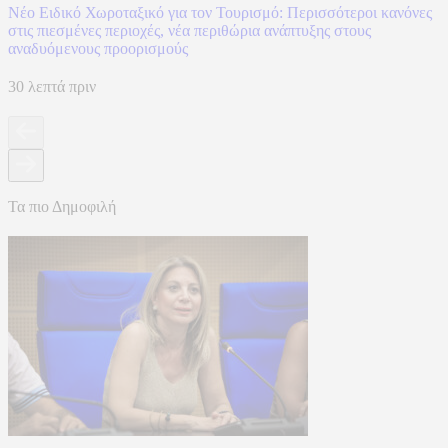
Νέο Ειδικό Χωροταξικό για τον Τουρισμό: Περισσότεροι κανόνες
στις πιεσμένες περιοχές, νέα περιθώρια ανάπτυξης στους
αναδυόμενους προορισμούς
30 λεπτά πριν
Τα πιο Δημοφιλή