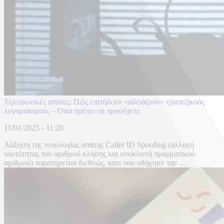
Τηλεφωνικές απάτες: Πώς επιτήδειοι «αδειάζουν» τραπεζικούς
λογαριασμούς – Όσα πρέπει να προσέχετε
11/01/2025 - 11:20
Αύξηση της τυπολογίας απάτης Caller ID Spoofing (αλλαγή
ταυτότητας του αριθμού κλήσης και υποκλοπή πραγματικού
αριθμού) παρατηρείται διεθνώς, κάτι που οδήγησε την ...