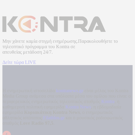
Μην χάνετε καμία στιγμή ενημέρωσης.Παρακολουθήστε το
τηλεοπτικό πρόγραμμα του
Kontra
σε
απευθείας μετάδοση
24/7.
Δείτε τώρα LIVE
Η ενημερωτική ιστοσελίδα
kontranews.gr
είναι μέλος του Kontra
Media Group ανάμεσα στα υπόλοιπα μέσα του ομίλου που είναι: ο
περιφερειακός ενημερωτικός τηλεοπτικός σταθμός
Kontra
, η
καθημερινή πολιτική εφημερίδα
Kontra News
, η εβδομαδιαία
εφημερίδα
Κυριακάτικη Kontra News
, ο ενημερωτικός
αθλητικός ιστότοπος
Filathlos.gr
και ο μουσικός ραδιοφωνικός
σταθμός
Love Radio 97,5
.